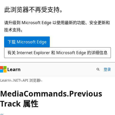
跳
跳
此浏览器不再受支持。
至
到
主
页
请升级到 Microsoft Edge 以使用最新的功能、安全更新和
要
内
技术支持。
内
导
下载 Microsoft Edge
容
航
有关 Internet Explorer 和 Microsoft Edge 的详细信息
Learn
登录
C#
Learn
.NET
API 浏览器
Media
Commands.
Previous
Track 属性