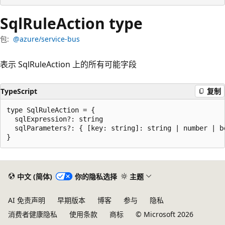
Sql
Rule
Action type
包:
@azure/service-bus
表示 SqlRuleAction 上的所有可能字段
TypeScript
复制
type SqlRuleAction = {

  sqlExpression?: string

  sqlParameters?: { [key: string]: string | number | bo
阅
读
中文 (简体)
你的隐私选择
主题
模
式
AI 免责声明
早期版本
博客
参与
隐私
已
消费者健康隐私
使用条款
商标
© Microsoft 2026
禁