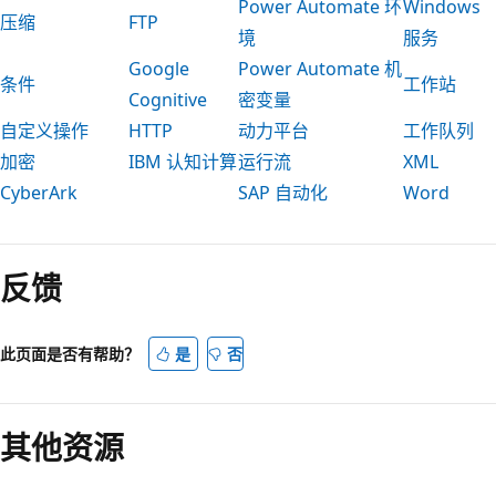
Power Automate 环
Windows
压缩
FTP
境
服务
Google
Power Automate 机
条件
工作站
Cognitive
密变量
自定义操作
HTTP
动力平台
工作队列
加密
IBM 认知计算
运行流
XML
CyberArk
SAP 自动化
Word
阅
读
反馈
模
式
已
此页面是否有帮助？
是
否
禁
用
其他资源