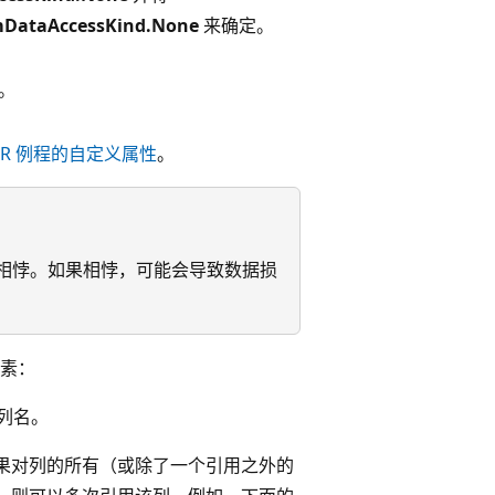
mDataAccessKind.None
来确定。
O。
LR 例程的自定义属性
。
能相悖。如果相悖，可能会导致数据损
元素：
出列名。
果对列的所有（或除了一个引用之外的