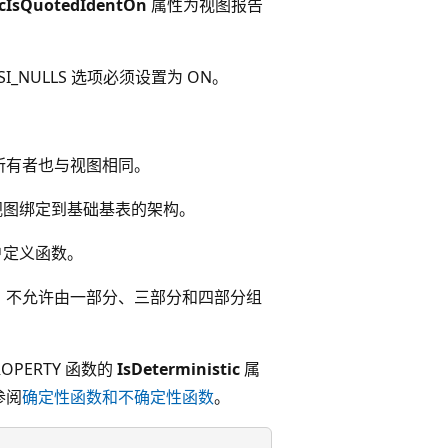
cIsQuotedIdentOn
属性为视图报告
I_NULLS 选项必须设置为 ON。
所有者也与视图相同。
定将视图绑定到基础基表的架构。
用户定义函数。
。不允许由一部分、三部分和四部分组
PERTY 函数的
IsDeterministic
属
参阅
确定性函数和不确定性函数
。