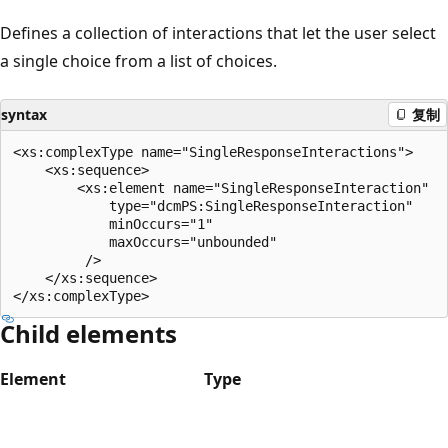
Defines a collection of interactions that let the user select
a single choice from a list of choices.
syntax
复制
<xs:complexType name="SingleResponseInteractions">

    <xs:sequence>

        <xs:element name="SingleResponseInteraction"

            type="dcmPS:SingleResponseInteraction"

            minOccurs="1"

            maxOccurs="unbounded"

         />

    </xs:sequence>

Child elements
Element
Type