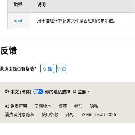
类型
说明
bool
用于描述计算配置文件是否过时的布尔值。
阅
读
反馈
模
式
已
此页面是否有帮助？
是
否
禁
用
中文 (简体)
你的隐私选择
主题
AI 免责声明
早期版本
博客
参与
隐私
消费者健康隐私
使用条款
商标
© Microsoft 2026