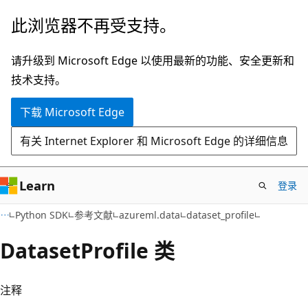
跳
跳
此浏览器不再受支持。
至
到
主
页
请升级到 Microsoft Edge 以使用最新的功能、安全更新和
要
内
技术支持。
内
导
下载 Microsoft Edge
容
航
有关 Internet Explorer 和 Microsoft Edge 的详细信息
Learn
登录
Python SDK
参考文献
azureml.data
dataset_profile
Dataset
Profile 类
注释