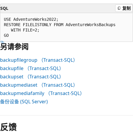
SQL
复制
USE AdventureWorks2022;  

RESTORE FILELISTONLY FROM AdventureWorksBackups   

   WITH FILE=2;  

另请参阅
backupfilegroup （Transact-SQL）
backupfile （Transact-SQL）
backupset （Transact-SQL）
backupmediaset （Transact-SQL）
backupmediafamily （Transact-SQL）
备份设备 (SQL Server)
阅
读
反馈
模