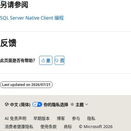
另请参阅
SQL Server Native Client 编程
阅
读
反馈
模
式
已
此页面是否有帮助？
是
否
禁
用
Last updated on
2026/07/21
中文 (简体)
你的隐私选择
主题
AI 免责声明
早期版本
博客
参与
隐私
消费者健康隐私
使用条款
商标
© Microsoft 2026