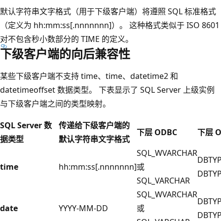
默认字符串文字格式（用于下级客户端）将遵照 SQL 标准格式
（定义为 hh:mm:ss[.nnnnnnn]）。 这种格式类似于 ISO 8601
对不包含秒小数部分的 TIME 的定义。
下级客户端的向后兼容性
某些下级客户端不支持 time、time、datetime2 和
datetimeoffset 数据类型
。 下表显示了 SQL Server 上级实例
与下级客户端之间的类型映射。
SQL Server 数
传递给下级客户端的
下层 ODBC
下层 O
据类型
默认字符串文字格式
SQL_WVARCHAR
DBTY
time
hh:mm:ss[.nnnnnnn]
或
DBTYP
SQL_VARCHAR
SQL_WVARCHAR
DBTY
date
YYYY-MM-DD
或
DBTYP