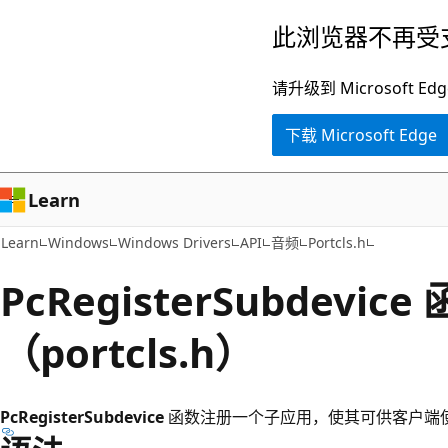
跳
此浏览器不再受
至
主
请升级到 Microsof
要
下载 Microsoft Edge
内
容
Learn
Learn
Windows
Windows Drivers
API
音频
Portcls.h
PcRegisterSubdevice
（portcls.h）
PcRegisterSubdevice
函数注册一个子应用，使其可供客户端