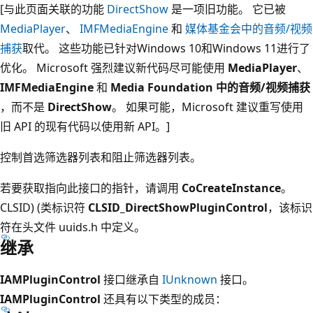
[与此页面关联的功能
DirectShow
是一项旧功能。 它已被
MediaPlayer
、
IMFMediaEngine
和
媒体基金会中的音频/视频
捕获
取代。 这些功能已针对Windows 10和Windows 11进行了
优化。 Microsoft 强烈建议新代码尽可能使用
MediaPlayer
、
IMFMediaEngine
和
Media Foundation 中的音频/视频捕获
，而不是
DirectShow
。 如果可能，Microsoft 建议重写使用
旧 API 的现有代码以使用新 API。]
控制首选筛选器列表和阻止筛选器列表。
若要获取指向此接口的指针，请调用
CoCreateInstance
。
CLSID) (类标识符
CLSID_DirectShowPluginControl
，该标识
符在头文件 uuids.h 中定义。
继承
IAMPluginControl
接口继承自
IUnknown
接口。
IAMPluginControl
还具有以下类型的成员：