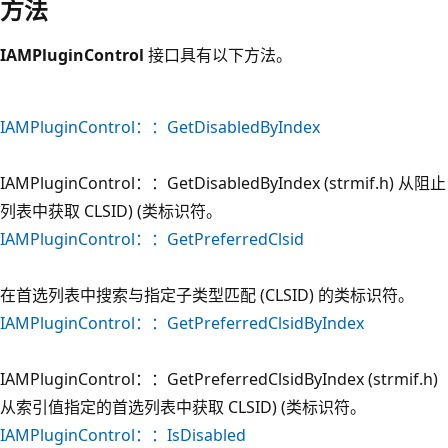
方法
IAMPluginControl
接口具有以下方法。
IAMPluginControl：：GetDisabledByIndex
IAMPluginControl：：GetDisabledByIndex (strmif.h) 从阻止
列表中获取 CLSID) (类标识符。
IAMPluginControl：：GetPreferredClsid
在首选列表中搜索与指定子类型匹配 (CLSID) 的类标识符。
IAMPluginControl：：GetPreferredClsidByIndex
IAMPluginControl：：GetPreferredClsidByIndex (strmif.h)
从索引值指定的首选列表中获取 CLSID) (类标识符。
IAMPluginControl：：IsDisabled