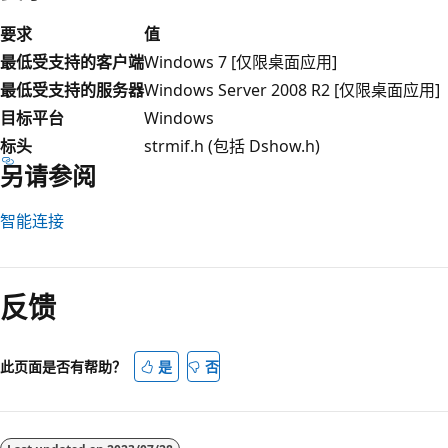
要求
值
最低受支持的客户端
Windows 7 [仅限桌面应用]
最低受支持的服务器
Windows Server 2008 R2 [仅限桌面应用]
目标平台
Windows
标头
strmif.h (包括 Dshow.h)
另请参阅
智能连接
阅
读
反馈
模
式
已
此页面是否有帮助？
是
否
禁
用