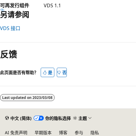
可再发行组件
VDS 1.1
另请参阅
VDS 接口
阅
读
反馈
模
式
已
此页面是否有帮助？
是
否
禁
用
Last updated on
2023/03/08
中文 (简体)
你的隐私选择
主题
AI 免责声明
早期版本
博客
参与
隐私