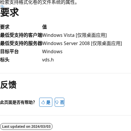
检索支持格式化卷的文件系统的属性。
要求
要求
值
最低受支持的客户端
Windows Vista [仅限桌面应用]
最低受支持的服务器
Windows Server 2008 [仅限桌面应用]
目标平台
Windows
标头
vds.h
阅
读
反馈
模
式
已
此页面是否有帮助？
是
否
禁
用
Last updated on
2024/03/03