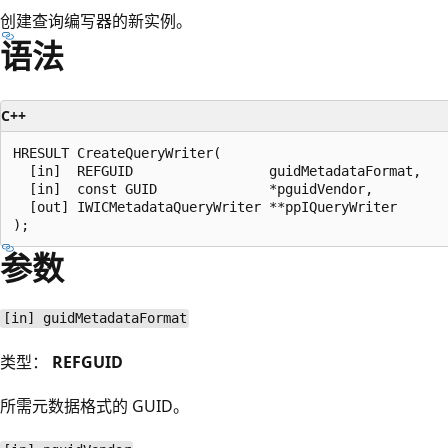
创建查询编写器的新实例。
语法
C++
HRESULT CreateQueryWriter(

  [in]  REFGUID                 guidMetadataFormat,

  [in]  const GUID              *pguidVendor,

  [out] IWICMetadataQueryWriter **ppIQueryWriter

参数
[in] guidMetadataFormat
类型：
REFGUID
所需元数据格式的 GUID。