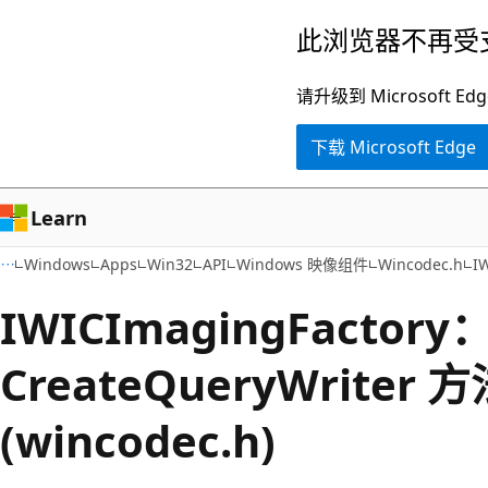
跳
此浏览器不再受
至
主
请升级到 Microsof
要
下载 Microsoft Edge
内
容
Learn
Windows
Apps
Win32
API
Windows 映像组件
Wincodec.h
I
IWICImagingFactory
CreateQueryWriter 
(wincodec.h)