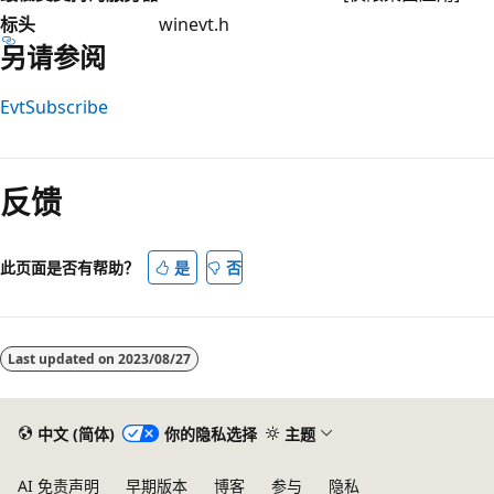
标头
winevt.h
另请参阅
EvtSubscribe
阅
读
反馈
模
式
已
此页面是否有帮助？
是
否
禁
用
Last updated on
2023/08/27
中文 (简体)
你的隐私选择
主题
AI 免责声明
早期版本
博客
参与
隐私