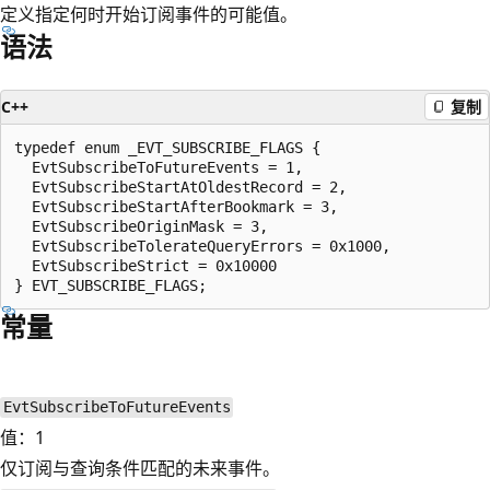
定义指定何时开始订阅事件的可能值。
语法
C++
复制
typedef enum _EVT_SUBSCRIBE_FLAGS {

  EvtSubscribeToFutureEvents = 1,

  EvtSubscribeStartAtOldestRecord = 2,

  EvtSubscribeStartAfterBookmark = 3,

  EvtSubscribeOriginMask = 3,

  EvtSubscribeTolerateQueryErrors = 0x1000,

  EvtSubscribeStrict = 0x10000

常量
EvtSubscribeToFutureEvents
值：1
仅订阅与查询条件匹配的未来事件。