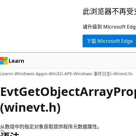
跳
此浏览器不再受
至
主
请升级到 Microsof
要
下载 Microsoft Edge
内
容
Learn
Learn
Windows
Apps
Win32
API
Windows 事件日志
Winevt.h
EvtGetObjectArrayPr
(winevt.h)
从数组中的指定对象获取提供程序元数据属性。