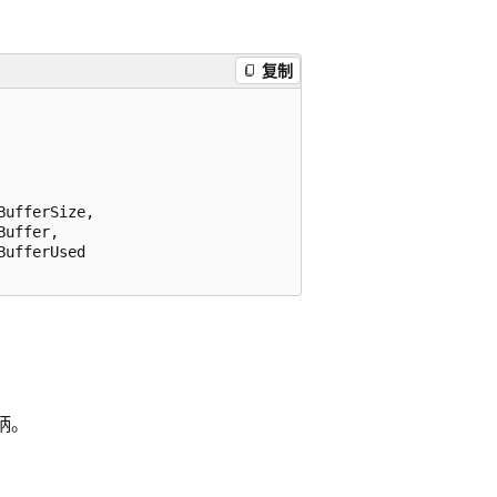
复制
ufferSize,

uffer,

ufferUsed

柄。