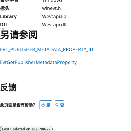
标头
winevt.h
Library
Wevtapi.lib
DLL
Wevtapi.dll
另请参阅
EVT_PUBLISHER_METADATA_PROPERTY_ID
EvtGetPublisherMetadataProperty
阅
读
反馈
模
式
已
此页面是否有帮助？
是
否
禁
用
Last updated on
2023/08/27