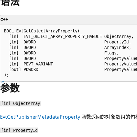
语法
C++
BOOL EvtGetObjectArrayProperty(

  [in]  EVT_OBJECT_ARRAY_PROPERTY_HANDLE ObjectArray,

  [in]  DWORD                            PropertyId,

  [in]  DWORD                            ArrayIndex,

  [in]  DWORD                            Flags,

  [in]  DWORD                            PropertyValueB
  [in]  PEVT_VARIANT                     PropertyValueB
  [out] PDWORD                           PropertyValueB
参数
[in] ObjectArray
EvtGetPublisherMetadataProperty
函数返回的对象数组的句
[in] PropertyId