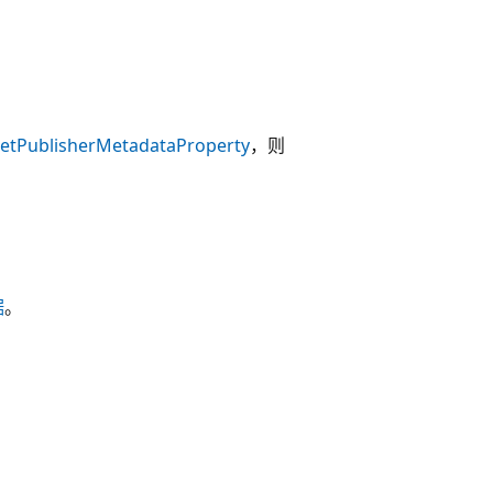
etPublisherMetadataProperty
，则
据
。