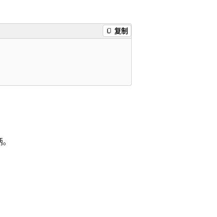
复制
柄。