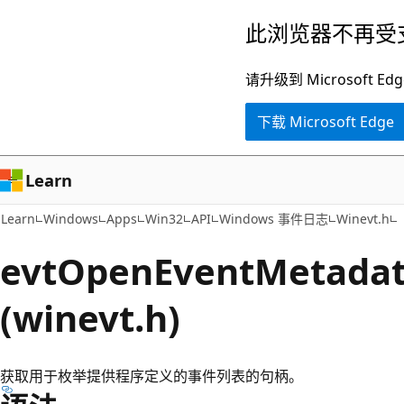
跳
此浏览器不再受
至
主
请升级到 Microsof
要
下载 Microsoft Edge
内
容
Learn
Learn
Windows
Apps
Win32
API
Windows 事件日志
Winevt.h
evtOpenEventMetad
(winevt.h)
获取用于枚举提供程序定义的事件列表的句柄。