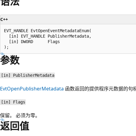
语法
C++
EVT_HANDLE EvtOpenEventMetadataEnum(

  [in] EVT_HANDLE PublisherMetadata,

  [in] DWORD      Flags

参数
[in] PublisherMetadata
EvtOpenPublisherMetadata
函数返回的提供程序元数据的句
[in] Flags
保留。 必须为零。
返回值