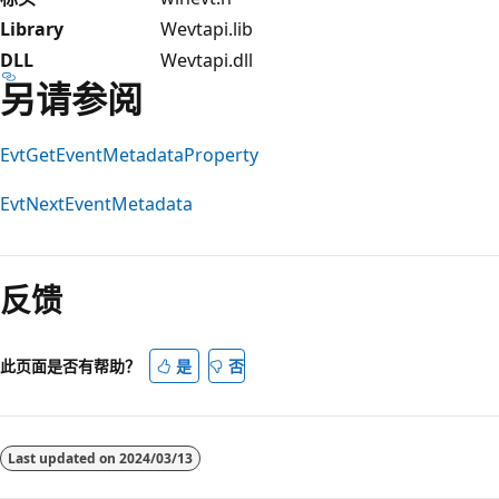
Library
Wevtapi.lib
DLL
Wevtapi.dll
另请参阅
EvtGetEventMetadataProperty
EvtNextEventMetadata
阅
读
反馈
模
式
已
此页面是否有帮助？
是
否
禁
用
Last updated on
2024/03/13