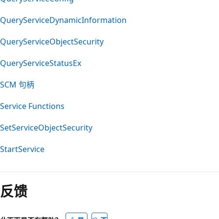
QueryServiceDynamicInformation
QueryServiceObjectSecurity
QueryServiceStatusEx
SCM 句柄
Service Functions
SetServiceObjectSecurity
StartService
阅
读
反馈
模
式
已