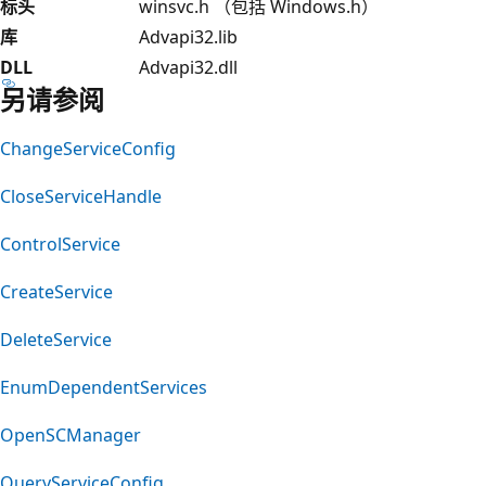
标头
winsvc.h （包括 Windows.h）
库
Advapi32.lib
DLL
Advapi32.dll
另请参阅
ChangeServiceConfig
CloseServiceHandle
ControlService
CreateService
DeleteService
EnumDependentServices
OpenSCManager
QueryServiceConfig