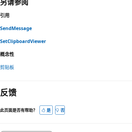
另请参阅
引用
SendMessage
SetClipboardViewer
概念性
剪贴板
阅
读
反馈
模
式
已
此页面是否有帮助？
是
否
禁
用