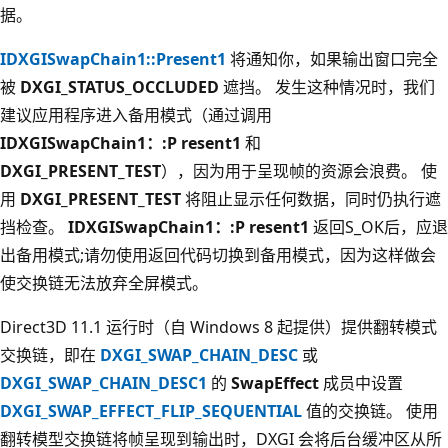
据。
IDXGISwapChain1::Present1
将通知你，如果输出窗口完全
被
DXGI_STATUS_OCCLUDED
遮挡。 发生这种情况时，我们
建议应用程序进入备用模式（通过调用
IDXGISwapChain1：:P resent1
和
DXGI_PRESENT_TEST
），因为用于呈现帧的资源会浪费。 使
用
DXGI_PRESENT_TEST
将阻止显示任何数据，同时仍执行遮
挡检查。
IDXGISwapChain1：:P resent1
返回S_OK后，应退
出备用模式;请勿使用返回代码切换到备用模式，因为这样做会
使交换链无法放弃全屏模式。
Direct3D 11.1 运行时（自 Windows 8 起提供）提供翻转模式
交换链，即在
DXGI_SWAP_CHAIN_DESC
或
DXGI_SWAP_CHAIN_DESC1
的
SwapEffect
成员中设置
DXGI_SWAP_EFFECT_FLIP_SEQUENTIAL
值的交换链。 使用
翻转模型交换链将帧呈现到输出时，DXGI 会将后台缓冲区从所