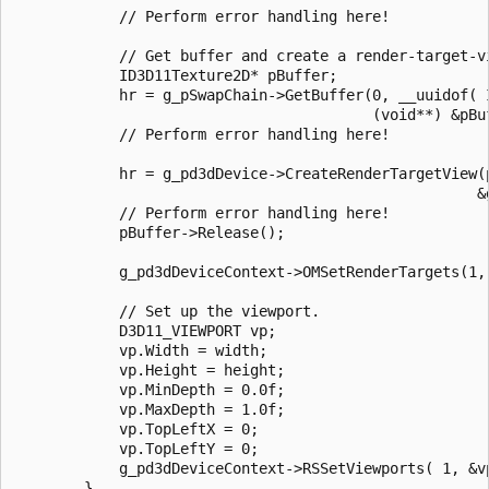
            // Perform error handling here!

            // Get buffer and create a render-target-vi
            ID3D11Texture2D* pBuffer;

            hr = g_pSwapChain->GetBuffer(0, __uuidof( I
                                         (void**) &pBuf
            // Perform error handling here!

            hr = g_pd3dDevice->CreateRenderTargetView(p
                                                     &g
            // Perform error handling here!

            pBuffer->Release();

            g_pd3dDeviceContext->OMSetRenderTargets(1, 
            // Set up the viewport.

            D3D11_VIEWPORT vp;

            vp.Width = width;

            vp.Height = height;

            vp.MinDepth = 0.0f;

            vp.MaxDepth = 1.0f;

            vp.TopLeftX = 0;

            vp.TopLeftY = 0;

            g_pd3dDeviceContext->RSSetViewports( 1, &vp
        }
