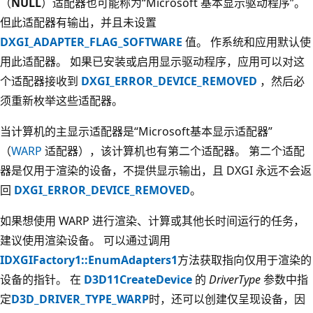
（
NULL
）适配器也可能称为“Microsoft 基本显示驱动程序”。
但此适配器有输出，并且未设置
DXGI_ADAPTER_FLAG_SOFTWARE
值。 作系统和应用默认使
用此适配器。 如果已安装或启用显示驱动程序，应用可以对这
个适配器接收到
DXGI_ERROR_DEVICE_REMOVED
，然后必
须重新枚举这些适配器。
当计算机的主显示适配器是“Microsoft基本显示适配器”
（
WARP
适配器），该计算机也有第二个适配器。 第二个适配
器是仅用于渲染的设备，不提供显示输出，且 DXGI 永远不会返
回
DXGI_ERROR_DEVICE_REMOVED
。
如果想使用 WARP 进行渲染、计算或其他长时间运行的任务，
建议使用渲染设备。 可以通过调用
IDXGIFactory1::EnumAdapters1
方法获取指向仅用于渲染的
设备的指针。 在
D3D11CreateDevice
的
DriverType
参数中指
定
D3D_DRIVER_TYPE_WARP
时，还可以创建仅呈现设备，因