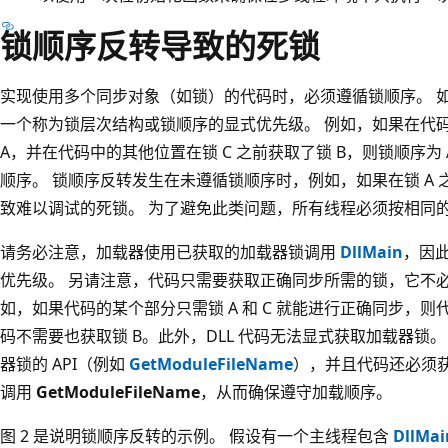
锁顺序反转导致的死锁
实现使用多个同步对象（如锁）的代码时，必须遵循锁顺序。 
一个称为锁层次结构或锁顺序的显式优先级。 例如，如果在代码
A，并在代码中的其他位置在锁 C 之前获取了锁 B，则锁顺序为
顺序。 锁顺序反转发生在未遵循锁顺序时，例如，如果在锁 A 
致难以调试的死锁。 为了避免此类问题，所有线程必须按相同
请务必注意，加载器使用已获取的加载器锁调用
DllMain
，因
优先级。 另请注意，代码只需要获取正确同步所需的锁，它不
如，如果代码的某个部分只需锁 A 和 C 就能进行正确同步，则代
码不需要也获取锁 B。此外，DLL 代码无法显式获取加载器锁
器锁的 API（例如
GetModuleFileName
），并且代码还必须获
调用
GetModuleFileName
，从而确保遵守加载顺序。
图 2 是说明锁顺序反转的示例。 假设有一个主线程包含
DllMai