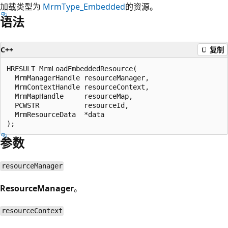
加载类型为
MrmType_Embedded
的资源。
语法
C++
复制
HRESULT MrmLoadEmbeddedResource(

  MrmManagerHandle resourceManager,

  MrmContextHandle resourceContext,

  MrmMapHandle     resourceMap,

  PCWSTR           resourceId,

  MrmResourceData  *data

参数
resourceManager
ResourceManager
。
resourceContext