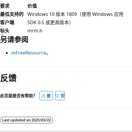
要求
价值
最低支持的
Windows 10 版本 1809（使用 Windows 应用
客户端
SDK 0.5 或更高版本）
标头
mrm.h
另请参阅
mFreeResource
。
阅
读
反馈
模
式
此页面是否有帮助？
是
否
已
禁
用
Last updated on
2025/03/22