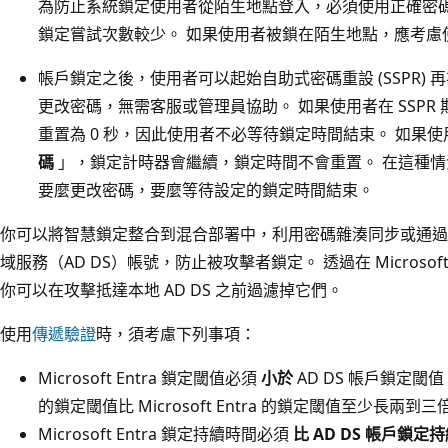
為防止系統鎖定使用者從陌生地點登入，必須使用正確密
鎖定嘗試次數較少。 如果使用者被鎖在陌生地點，應考慮使用
帳戶鎖定之後，使用者可以起始自助式密碼重設 (SSPR) 再
更改密碼，無需客服或管理員協助。 如果使用者在 SSPR
重置為 0 秒，因此使用者不必等待鎖定時間結束。 如果使用
碼
」，鎖定計時器會繼續，鎖定時間不會重置。 在這種
要麼更改密碼，要麼等待設定的鎖定時間結束。
你可以將智慧鎖定整合到混合部署中，利用密碼雜湊同步或通過驗證來保護本
域服務（AD DS）帳號，防止被攻擊者鎖定。 透過在 Microsoft
你可以在攻擊抵達本地 AD DS 之前過濾掉它們。
使用
傳遞驗證
時，須考慮下列事項：
Microsoft Entra 鎖定閾值必須
小於
AD DS 帳戶鎖定閾值
的鎖定閾值比 Microsoft Entra 的鎖定閾值至少長兩到三
Microsoft Entra 鎖定持續時間必須
比 AD DS 帳戶鎖定