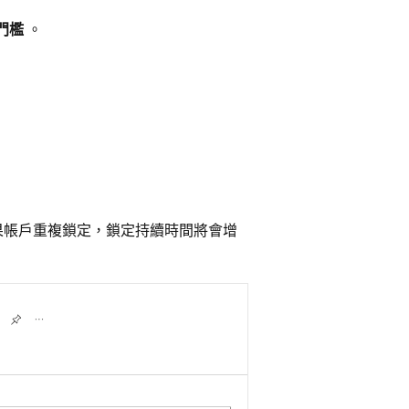
門檻
。
果帳戶重複鎖定，鎖定持續時間將會增