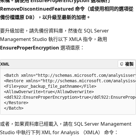
架構。請使用 EnsureProperEncryption 選項執行
RemoveDiscontinuedFeatured 命令（或使用相同的選項從
備份檔還原 DB），以升級至最新的加密。
要升級加密，請先備份資料庫，然後在 SQL Server
Management Studio 執行以下 XMLA 指令，啟用
EnsureProperEncryption
選項還原：
XML
複製
<Batch xmlns="http://schemas.microsoft.com/analysisser
<Restore xmlns="http://schemas.microsoft.com/analysiss
<File>your_backup_file_pathname</File>

<AllowOverwrite>true</AllowOverwrite>

<ddl922:EnsureProperEncryption>true</ddl922:EnsurePrope
</Restore>

或者，如果資料庫已經載入，請在 SQL Server Management
Studio 中執行下列 XML for Analysis （XMLA） 命令：