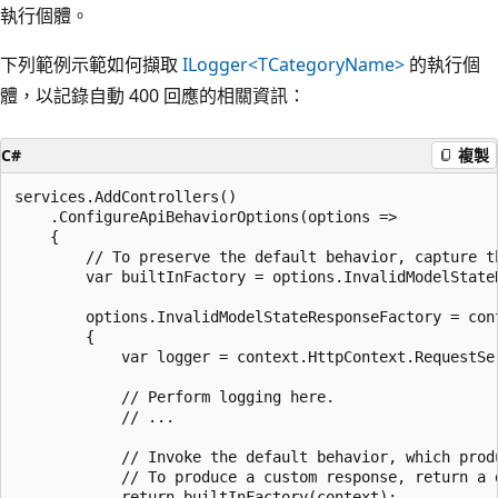
執行個體。
下列範例示範如何擷取
ILogger<TCategoryName>
的執行個
體，以記錄自動 400 回應的相關資訊：
C#
複製
services.AddControllers()

    .ConfigureApiBehaviorOptions(options =>

    {

        // To preserve the default behavior, capture t
        var builtInFactory = options.InvalidModelStateR
        options.InvalidModelStateResponseFactory = cont
        {

            var logger = context.HttpContext.RequestSe
            // Perform logging here.

            // ...

            // Invoke the default behavior, which prod
            // To produce a custom response, return a 
            return builtInFactory(context);
