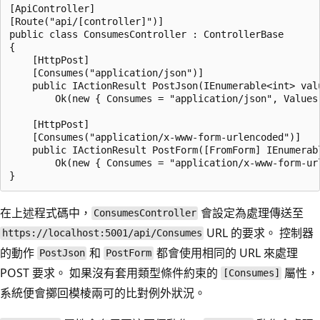
[ApiController]

[Route("api/[controller]")]

public class ConsumesController : ControllerBase

{

    [HttpPost]

    [Consumes("application/json")]

    public IActionResult PostJson(IEnumerable<int> valu
        Ok(new { Consumes = "application/json", Values 
    [HttpPost]

    [Consumes("application/x-www-form-urlencoded")]

    public IActionResult PostForm([FromForm] IEnumerabl
        Ok(new { Consumes = "application/x-www-form-url
在上述程式碼中，
會設定為處理傳送至
ConsumesController
URL 的要求。 控制器
https://localhost:5001/api/Consumes
的動作
和
都會使用相同的 URL 來處理
PostJson
PostForm
POST 要求。 如果沒有套用類型條件約束的
屬性，
[Consumes]
系統便會擲回模棱兩可的比對例外狀況。