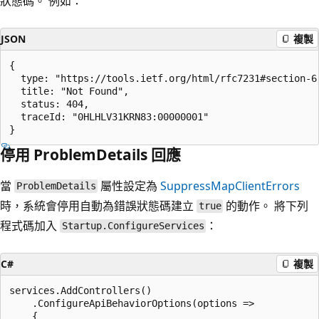
狀態碼。 例如：
JSON
複製
{

  type: "https://tools.ietf.org/html/rfc7231#section-6.
  title: "Not Found",

  status: 404,

  traceId: "0HLHLV31KRN83:00000001"

停用 ProblemDetails 回應
當
屬性設定為
SuppressMapClientErrors
ProblemDetails
時，系統會停用自動為錯誤狀態碼建立
的動作。 將下列
true
程式碼加入
：
Startup.ConfigureServices
C#
複製
services.AddControllers()

    .ConfigureApiBehaviorOptions(options =>

    {
