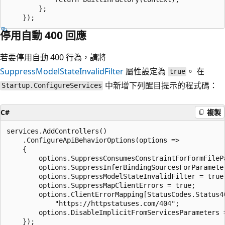
        };

停用自動 400 回應
若要停用自動 400 行為，請將
SuppressModelStateInvalidFilter
屬性設定為
。 在
true
中新增下列醒目提示的程式碼：
Startup.ConfigureServices
C#
複製
services.AddControllers()

    .ConfigureApiBehaviorOptions(options =>

    {

        options.SuppressConsumesConstraintForFormFilePa
        options.SuppressInferBindingSourcesForParameter
        options.SuppressModelStateInvalidFilter = true;
        options.SuppressMapClientErrors = true;

        options.ClientErrorMapping[StatusCodes.Status40
            "https://httpstatuses.com/404";

        options.DisableImplicitFromServicesParameters =