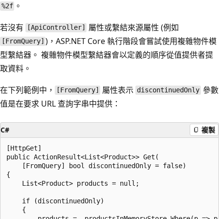
。
%2f
若沒有
屬性或繫結來源屬性 (例如
[ApiController]
)，ASP.NET Core 執行階段會嘗試使用複雜物件模
[FromQuery]
型繫結器。 複雜物件模型繫結器會以定義的順序從值提供者提
取資料。
在下列範例中，
屬性表示
參數
[FromQuery]
discontinuedOnly
值是在要求 URL 查詢字串中提供：
C#
複製
[HttpGet]

public ActionResult<List<Product>> Get(

    [FromQuery] bool discontinuedOnly = false)

{

    List<Product> products = null;

    if (discontinuedOnly)

    {

        products = _productsInMemoryStore.Where(p => p.