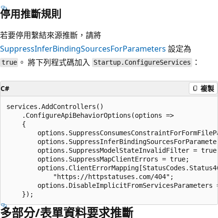
停用推斷規則
若要停用繫結來源推斷，請將
SuppressInferBindingSourcesForParameters
設定為
。 將下列程式碼加入
：
true
Startup.ConfigureServices
C#
複製
services.AddControllers()

    .ConfigureApiBehaviorOptions(options =>

    {

        options.SuppressConsumesConstraintForFormFilePa
        options.SuppressInferBindingSourcesForParameter
        options.SuppressModelStateInvalidFilter = true;
        options.SuppressMapClientErrors = true;

        options.ClientErrorMapping[StatusCodes.Status40
            "https://httpstatuses.com/404";

        options.DisableImplicitFromServicesParameters =
多部分/表單資料要求推斷