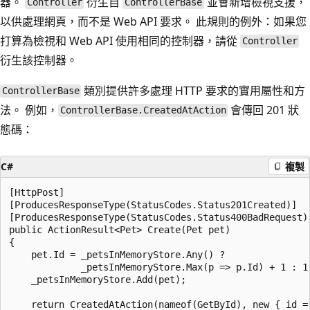
器。
衍生自
並會新增檢視支援，
Controller
ControllerBase
以供處理網頁，而不是 Web API 要求。 此規則的例外：如果您
打算為檢視和 Web API 使用相同的控制器，請從
Controller
衍生該控制器。
類別提供許多處理 HTTP 要求的實用屬性和方
ControllerBase
法。 例如，
會傳回 201 狀
ControllerBase.CreatedAtAction
態碼：
C#
複製
[HttpPost]

[ProducesResponseType(StatusCodes.Status201Created)]

[ProducesResponseType(StatusCodes.Status400BadRequest)]
public ActionResult<Pet> Create(Pet pet)

{

    pet.Id = _petsInMemoryStore.Any() ? 

             _petsInMemoryStore.Max(p => p.Id) + 1 : 1;
    _petsInMemoryStore.Add(pet);

    return CreatedAtAction(nameof(GetById), new { id = 