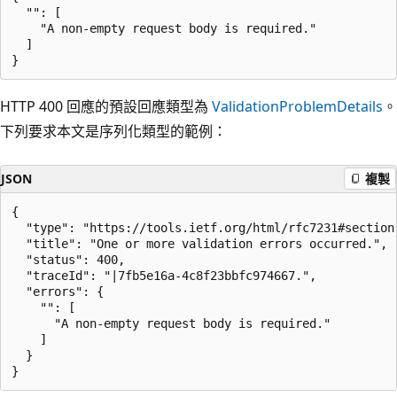
  "": [

    "A non-empty request body is required."

  ]

HTTP 400 回應的預設回應類型為
ValidationProblemDetails
。
下列要求本文是序列化類型的範例：
JSON
複製
{

  "type": "https://tools.ietf.org/html/rfc7231#section-
  "title": "One or more validation errors occurred.",

  "status": 400,

  "traceId": "|7fb5e16a-4c8f23bbfc974667.",

  "errors": {

    "": [

      "A non-empty request body is required."

    ]

  }
