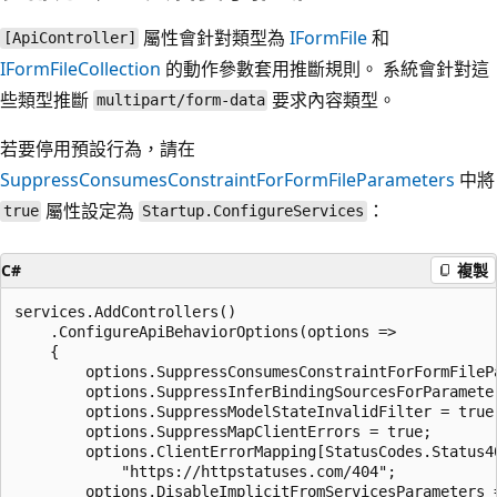
屬性會針對類型為
IFormFile
和
[ApiController]
IFormFileCollection
的動作參數套用推斷規則。 系統會針對這
些類型推斷
要求內容類型。
multipart/form-data
若要停用預設行為，請在
SuppressConsumesConstraintForFormFileParameters
中將
屬性設定為
：
true
Startup.ConfigureServices
C#
複製
services.AddControllers()

    .ConfigureApiBehaviorOptions(options =>

    {

        options.SuppressConsumesConstraintForFormFilePa
        options.SuppressInferBindingSourcesForParameter
        options.SuppressModelStateInvalidFilter = true;
        options.SuppressMapClientErrors = true;

        options.ClientErrorMapping[StatusCodes.Status40
            "https://httpstatuses.com/404";

        options.DisableImplicitFromServicesParameters =