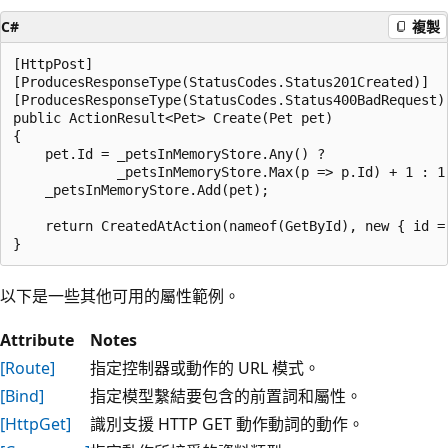
C#
複製
[HttpPost]

[ProducesResponseType(StatusCodes.Status201Created)]

[ProducesResponseType(StatusCodes.Status400BadRequest)]
public ActionResult<Pet> Create(Pet pet)

{

    pet.Id = _petsInMemoryStore.Any() ? 

             _petsInMemoryStore.Max(p => p.Id) + 1 : 1;
    _petsInMemoryStore.Add(pet);

    return CreatedAtAction(nameof(GetById), new { id = 
以下是一些其他可用的屬性範例。
Attribute
Notes
[Route]
指定控制器或動作的 URL 模式。
[Bind]
指定模型繫結要包含的前置詞和屬性。
[HttpGet]
識別支援 HTTP GET 動作動詞的動作。