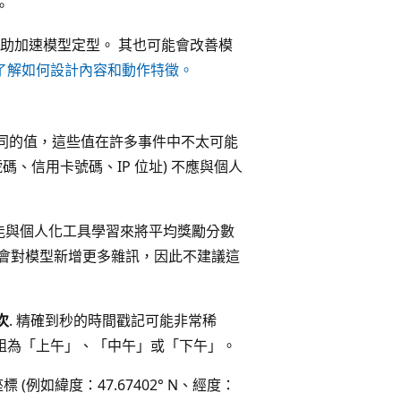
。
助加速模型定型。 其也可能會改善模
了解如何設計內容和動作特徵。
同的值，這些值在許多事件中不太可能
碼、信用卡號碼、IP 位址) 不應與個人
能與個人化工具學習來將平均獎勵分數
可能會對模型新增更多雜訊，因此不建議這
次
. 精確到秒的時間戳記可能非常稀
分組為「上午」、「中午」或「下午」。
例如緯度：47.67402° N、經度：