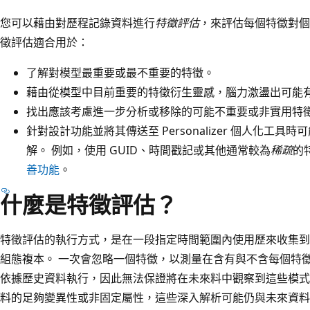
您可以藉由對歷程記錄資料進行
特徵評估
，來評估每個特徵對個
徵評估適合用於：
了解對模型最重要或最不重要的特徵。
藉由從模型中目前重要的特徵衍生靈感，腦力激盪出可能
找出應該考慮進一步分析或移除的可能不重要或非實用特
針對設計功能並將其傳送至 Personalizer 個人化工
解。 例如，使用 GUID、時間戳記或其他通常較為
稀疏
的
善功能
。
什麼是特徵評估？
特徵評估的執行方式，是在一段指定時間範圍內使用歷來收集到
組態複本。 一次會忽略一個特徵，以測量在含有與不含每個特
依據歷史資料執行，因此無法保證將在未來料中觀察到這些模式
料的足夠變異性或非固定屬性，這些深入解析可能仍與未來資料