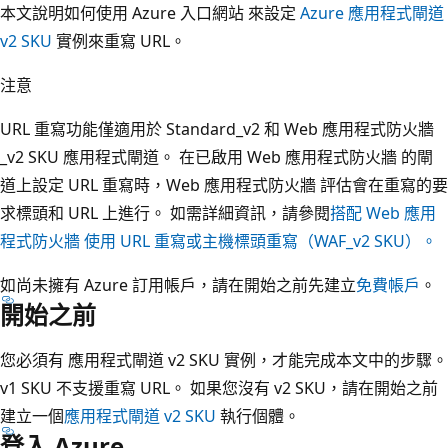
本文說明如何使用 Azure 入口網站 來設定
Azure 應用程式閘道
v2 SKU
實例來重寫 URL。
注意
URL 重寫功能僅適用於 Standard_v2 和 Web 應用程式防火牆
_v2 SKU 應用程式閘道。 在已啟用 Web 應用程式防火牆 的閘
道上設定 URL 重寫時，Web 應用程式防火牆 評估會在重寫的要
求標頭和 URL 上進行。 如需詳細資訊，請參閱
搭配 Web 應用
程式防火牆 使用 URL 重寫或主機標頭重寫（WAF_v2 SKU）。
如尚未擁有 Azure 訂用帳戶，請在開始之前先建立
免費帳戶
。
開始之前
您必須有 應用程式閘道 v2 SKU 實例，才能完成本文中的步驟。
v1 SKU 不支援重寫 URL。 如果您沒有 v2 SKU，請在開始之前
建立一個
應用程式閘道 v2 SKU
執行個體。
登入 Azure