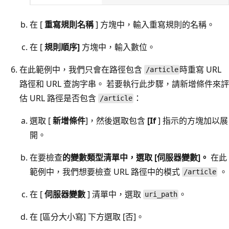
在 [
重寫規則名稱
] 方塊中，輸入重寫規則的名稱。
在 [
規則順序]
方塊中，輸入數位。
在此範例中，我們只會在路徑包含
時重寫 URL
/article
路徑和 URL 查詢字串。 若要執行此步驟，請新增條件來評
估 URL 路徑是否包含
：
/article
選取 [
新增條件
]，然後選取包含
[If
] 指示的方塊加以展
開。
在要檢查
的變數類型清單中，選取
[伺服器變數
]。
在此
範例中，我們想要檢查 URL 路徑中的模式
。
/article
在 [
伺服器變數
] 清單中，選取
。
uri_path
在 [區分大小寫]
下方選取 [否]
。