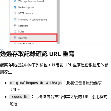
透過存取記錄確認 URL 重寫
觀察存取記錄中的下列欄位，以確認 URL 重寫是否根據您的預
期發生：
：此欄位包含原始要求
originalRequestUriWithArgs
URL。
：此欄位包含重寫作業之後的 URL 應用程式
requestUri
閘道。