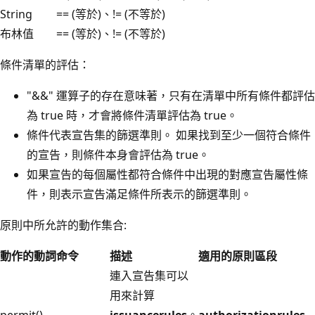
String
== (等於)、!= (不等於)
布林值
== (等於)、!= (不等於)
條件清單的評估：
"&&" 運算子的存在意味著，只有在清單中所有條件都評估
為 true 時，才會將條件清單評估為 true。
條件代表宣告集的篩選準則。 如果找到至少一個符合條件
的宣告，則條件本身會評估為 true。
如果宣告的每個屬性都符合條件中出現的對應宣告屬性條
件，則表示宣告滿足條件所表示的篩選準則。
原則中所允許的動作集合:
動作的動詞命令
描述
適用的原則區段
連入宣告集可以
用來計算
permit()
issuancerules
。
authorizationrules