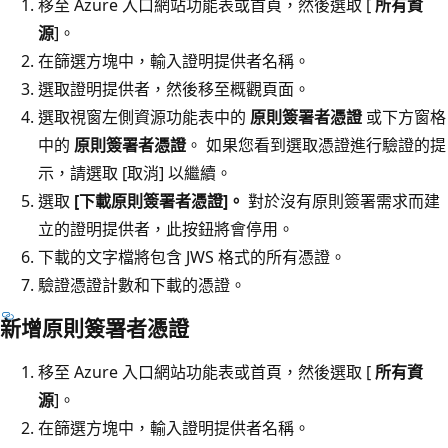
移至 Azure 入口網站功能表或首頁，然後選取 [
所有資
源
]。
在篩選方塊中，輸入證明提供者名稱。
選取證明提供者，然後移至概觀頁面。
選取視窗左側資源功能表中的
原則簽署者憑證
或下方窗格
中的
原則簽署者憑證
。 如果您看到選取憑證進行驗證的提
示，請選取 [取消] 以繼續。
選取
[下載原則簽署者憑證]。
對於沒有原則簽署需求而建
立的證明提供者，此按鈕將會停用。
下載的文字檔將包含 JWS 格式的所有憑證。
驗證憑證計數和下載的憑證。
新增原則簽署者憑證
移至 Azure 入口網站功能表或首頁，然後選取 [
所有資
源
]。
在篩選方塊中，輸入證明提供者名稱。