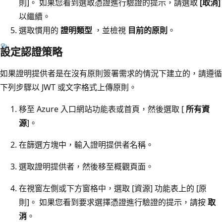
則]
。 如果您看到選取憑證進行驗證的提示，請選取
[取消]
以繼續。
選取慣用的
證明類型
，並檢視
目前的原則
。
設定認證策略
如果證明提供者是在沒有原則簽署需求的情況下建立的，請遵循
下列步驟以 JWT 或文字格式上傳原則。
移至 Azure 入口網站功能表或首頁，然後選取 [
所有資
源
]。
在篩選方塊中，輸入證明提供者名稱。
選取證明提供者，然後移至概觀頁面。
在視窗左側或下方窗格中，選取 [資源] 功能表上的 [原
則]
。 如果您看到要求選擇憑證進行驗證的提示，請按
取
消
。