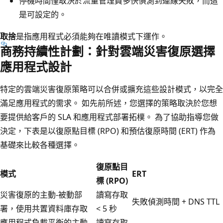
停機時間僅取決於流量管理員多快偵測到連線失敗，而這
是可設定的。
取捨
是指應用程式必須能夠在唯讀模式下運作。
商務持續性計劃：針對雲端災害復原選擇
應用程式設計
特定的雲端災害復原策略可以合併或擴充這些設計模式，以完全
滿足應用程式的需求。 如先前所述，您選擇的策略取決於您想
要提供給客戶的 SLA 和應用程式部署拓樸。 為了協助指導您做
決定，下表是以復原點目標 (RPO) 和預估復原時間 (ERT) 作為
基礎來比較各種選擇。
復原點目
模式
ERT
標 (RPO)
災害復原的主動-被動部
讀寫存取
失敗偵測時間 + DNS TTL
署，使用共置資料庫存取
< 5 秒
應用程式負載平衡的主動-
讀寫存取