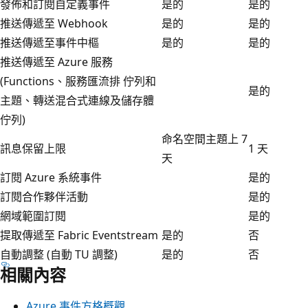
發佈和訂閱自定義事件
是的
是的
推送傳遞至 Webhook
是的
是的
推送傳遞至事件中樞
是的
是的
推送傳遞至 Azure 服務
(Functions、服務匯流排 佇列和
是的
主題、轉送混合式連線及儲存體
佇列)
命名空間主題上 7
訊息保留上限
1 天
天
訂閱 Azure 系統事件
是的
訂閱合作夥伴活動
是的
網域範圍訂閱
是的
提取傳遞至 Fabric Eventstream
是的
否
自動調整 (自動 TU 調整)
是的
否
相關內容
Azure 事件方格概觀