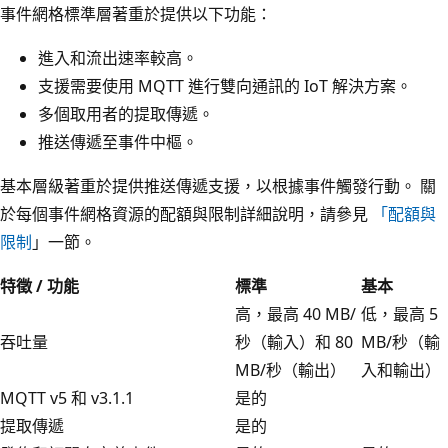
事件網格標準層著重於提供以下功能：
進入和流出速率較高。
支援需要使用 MQTT 進行雙向通訊的 IoT 解決方案。
多個取用者的提取傳遞。
推送傳遞至事件中樞。
基本層級著重於提供推送傳遞支援，以根據事件觸發行動。 關
於每個事件網格資源的配額與限制詳細說明，請參見
「配額與
限制
」一節。
特徵 / 功能
標準
基本
高，最高 40 MB/
低，最高 5
吞吐量
秒（輸入）和 80
MB/秒（輸
MB/秒（輸出）
入和輸出）
MQTT v5 和 v3.1.1
是的
提取傳遞
是的