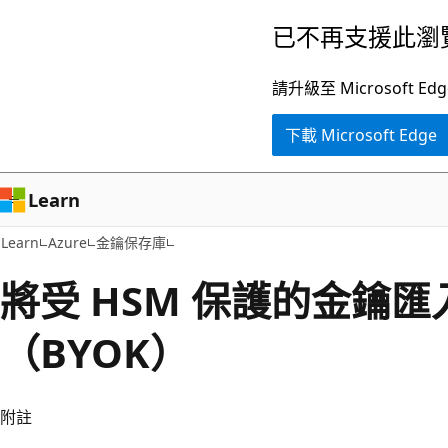
跳
已不再支援此瀏
到
主
請升級至 Microsof
要
下載 Microsoft Edge
內
容
Learn
Learn
Azure
金鑰保存庫
將受 HSM 保護的金鑰匯
（BYOK）
附註