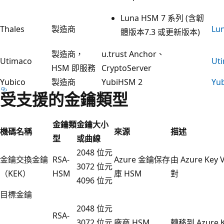
Luna HSM 7 系列 (含韌
Thales
製造商
Lu
體版本7.3 或更新版本)
製造商，
u.trust Anchor、
Utimaco
Ut
HSM 即服務
CryptoServer
Yubico
製造商
YubiHSM 2
Yu
受支援的金鑰類型
金鑰類
金鑰大小
機碼名稱
來源
描述
型
或曲線
2048 位元
金鑰交換金鑰
RSA-
Azure 金鑰保存
由 Azure Ke
3072 位元
（KEK）
HSM
庫 HSM
對
4096 位元
目標金鑰
2048 位元
RSA-
3072 位元
廠商 HSM
轉移到 Azure 