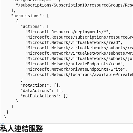
     "/subscriptions/SubscriptionID/resourceGroups/Reso
   ],

   "permissions": [

     {

       "actions": [

         "Microsoft.Resources/deployments/*",

         "Microsoft.Resources/subscriptions/resourceGro
         "Microsoft.Network/virtualNetworks/read",

         "Microsoft.Network/virtualNetworks/subnets/rea
         "Microsoft.Network/virtualNetworks/subnets/wri
         "Microsoft.Network/virtualNetworks/subnets/joi
         "Microsoft.Network/privateEndpoints/read",

         "Microsoft.Network/privateEndpoints/write",

         "Microsoft.Network/locations/availablePrivateE
       ],

       "notActions": [],

       "dataActions": [],

       "notDataActions": []

     }

   ]

 }

私人連結服務