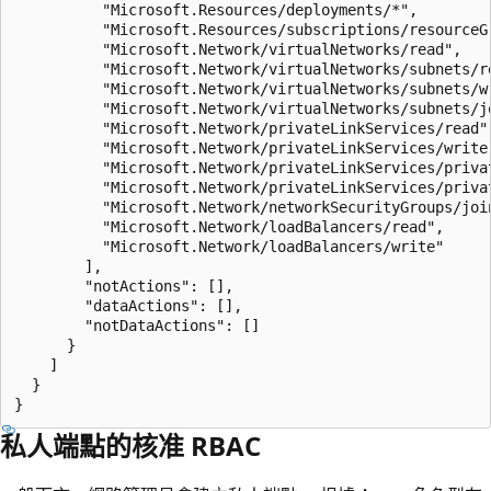
          "Microsoft.Resources/deployments/*",

          "Microsoft.Resources/subscriptions/resourceGr
          "Microsoft.Network/virtualNetworks/read",

          "Microsoft.Network/virtualNetworks/subnets/re
          "Microsoft.Network/virtualNetworks/subnets/wr
          "Microsoft.Network/virtualNetworks/subnets/jo
          "Microsoft.Network/privateLinkServices/read",
          "Microsoft.Network/privateLinkServices/write"
          "Microsoft.Network/privateLinkServices/privat
          "Microsoft.Network/privateLinkServices/privat
          "Microsoft.Network/networkSecurityGroups/join
          "Microsoft.Network/loadBalancers/read",

          "Microsoft.Network/loadBalancers/write"

        ],

        "notActions": [],

        "dataActions": [],

        "notDataActions": []

      }

    ]

  }

私人端點的核准 RBAC