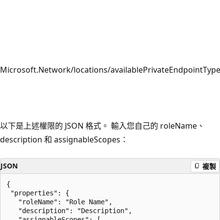
Microsoft.Network/locations/availablePrivateEndpointTyp
以下是上述權限的 JSON 格式。 輸入您自己的 roleName、
description 和 assignableScopes：
JSON
複製
{

 "properties": {

   "roleName": "Role Name",

   "description": "Description",

   "assignableScopes": [
