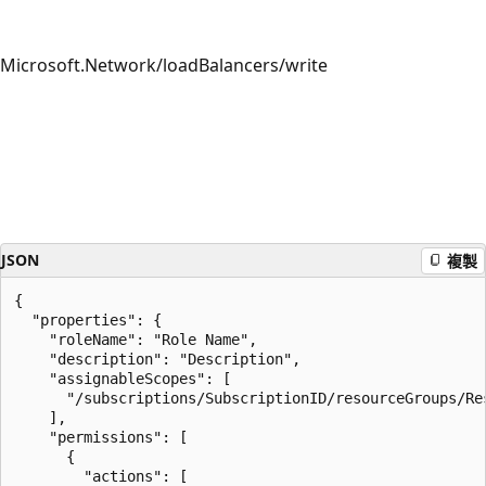
Microsoft.Network/loadBalancers/write
JSON
複製
{

  "properties": {

    "roleName": "Role Name",

    "description": "Description",

    "assignableScopes": [

      "/subscriptions/SubscriptionID/resourceGroups/Res
    ],

    "permissions": [

      {

        "actions": [
