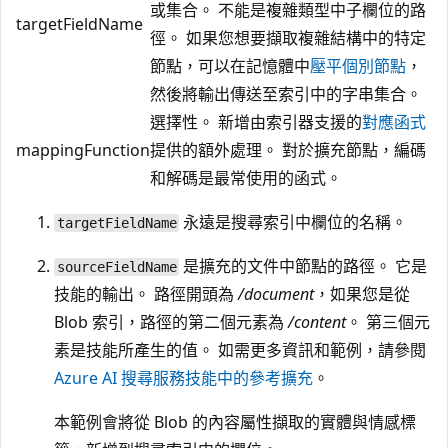
或集合。 不能是複雜類型中子欄位的路
targetFieldName
徑。 如果您想要擷取複雜結構中的特定
節點，可以在記憶體中
壓平個別節點
，
然後將輸出傳送至索引中的字串集合。
選擇性。 新增由索引器支援的
對應函式
mappingFunction
提供的額外處理。 對於擴充節點，編碼
和解碼是最常使用的函式。
永遠是搜尋索引中欄位的名稱。
targetFieldName
是擴充的文件中節點的路徑。 它是
sourceFieldName
技能的輸出。 路徑開頭為
/document
，如果您是從
Blob 索引，路徑的第二個元素為
/content
。 第三個元
素是技能所產生的值。 如需更多資訊和範例，請參閱
Azure AI 搜尋服務技能中的參考擴充
。
本範例會將從 Blob 的內容屬性擷取的實體與情感標