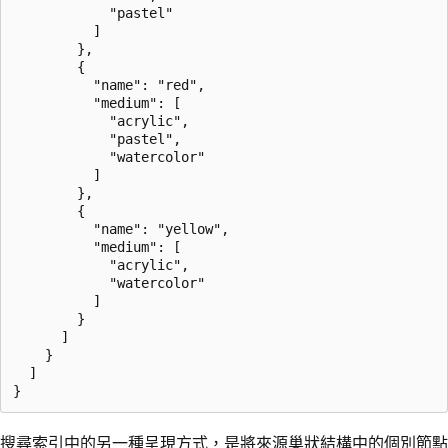
            "pastel"

          ]

        },

        {

          "name": "red",

          "medium": [

            "acrylic",

            "pastel",

            "watercolor"

          ]

        },

        {

          "name": "yellow",

          "medium": [

            "acrylic",

            "watercolor"

          ]

        }

      ]

    }

  ]

搜尋索引中的另一種呈現方式，是將來源巢狀結構中的個別節點