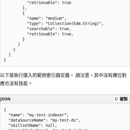
          "retrievable": true

        },

        {

          "name": "medium",

          "type": "Collection(Edm.String)",

          "searchable": true,

          "retrievable": true,

        }

      ]

    }

  ]

以下是執行匯入的範例索引器定義。 請注意，其中沒有欄位對
應也沒有技能。
JSON
複製
{

  "name": "my-test-indexer",

  "dataSourceName": "my-test-ds",

  "skillsetName": null,
