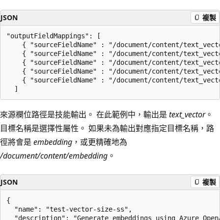
JSON
複製
"outputFieldMappings": [

    { "sourceFieldName" : "/document/content/text_vect
    { "sourceFieldName" : "/document/content/text_vect
    { "sourceFieldName" : "/document/content/text_vect
    { "sourceFieldName" : "/document/content/text_vect
    { "sourceFieldName" : "/document/content/text_vect
來源欄位路徑是技能輸出。 在此範例中，輸出是
text_vector
。
目標名稱是選擇性屬性。 如果未為輸出對應指定目標名稱，路
徑將會是
embedding
，或更精確地為
/document/content/embedding
。
JSON
複製
{

  "name": "test-vector-size-ss",

  "description": "Generate embeddings using Azure OpenA