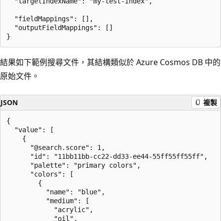
  "targetIndexName": "my-test-index",

  "fieldMappings": [],

  "outputFieldMappings": []

結果如下範例搜尋文件，其結構類似於 Azure Cosmos DB 中的
原始文件。
JSON
複製
{

  "value": [

    {

      "@search.score": 1,

      "id": "11bb11bb-cc22-dd33-ee44-55ff55ff55ff",

      "palette": "primary colors",

      "colors": [

        {

          "name": "blue",

          "medium": [

            "acrylic",

            "oil",
