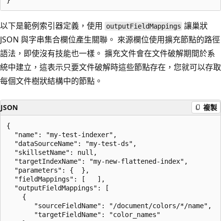
以下是範例索引器定義，使用
讓巢狀
outputFieldMappings
JSON 與字串集合欄位產生關聯。 來源欄位使用擴充節點的路徑
語法，即使沒有技能也一樣。 擴充文件會在文件破解期間於系
統中建立，這表示只要文件破解時這些節點存在，您就可以存取
每個文件樹狀結構中的節點。
JSON
複製
{

  "name": "my-test-indexer",

  "dataSourceName": "my-test-ds",

  "skillsetName": null,

  "targetIndexName": "my-new-flattened-index",

  "parameters": {  },

  "fieldMappings": [   ],

  "outputFieldMappings": [

    {

       "sourceFieldName": "/document/colors/*/name",

       "targetFieldName": "color_names"
