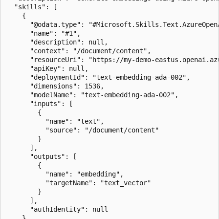
  "skills": [

    {

      "@odata.type": "#Microsoft.Skills.Text.AzureOpenA
      "name": "#1",

      "description": null,

      "context": "/document/content",

      "resourceUri": "https://my-demo-eastus.openai.azu
      "apiKey": null,

      "deploymentId": "text-embedding-ada-002",

      "dimensions": 1536,

      "modelName": "text-embedding-ada-002",

      "inputs": [

        {

          "name": "text",

          "source": "/document/content"

        }

      ],

      "outputs": [

        {

          "name": "embedding",

          "targetName": "text_vector"

        }

      ],

      "authIdentity": null

    }
