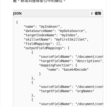
籤，新增到搜尋索引中的欄位。
JSON
複製
{

    "name": "myIndexer",

    "dataSourceName": "myDataSource",

    "targetIndexName": "myIndex",

    "skillsetName": "myFirstSkillSet",

    "fieldMappings": [],

    "outputFieldMappings": [

        {

            "sourceFieldName": "/document/conten
            "targetFieldName": "descriptions",

            "mappingFunction": {

                "name": "base64Decode"

            }

        },

        {

            "sourceFieldName": "/document/conten
            "targetFieldName": "orgNames"

        },

        {

            "sourceFieldName": "/document/conten