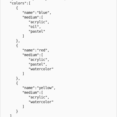
   "colors":[

      {

         "name":"blue",

         "medium":[

            "acrylic",

            "oil",

            "pastel"

         ]

      },

      {

         "name":"red",

         "medium":[

            "acrylic",

            "pastel",

            "watercolor"

         ]

      },

      {

         "name":"yellow",

         "medium":[

            "acrylic",

            "watercolor"

         ]

      }

   ]
