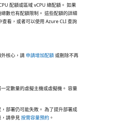
U 配額或區域 vCPU 總配額。 如果
機總數也有配額限制。 這些配額的詳細
查看，或者可以使用 Azure CLI 查詢
額外核心，請
申請增加配額
或刪除不再
部署一定數量的虛擬主機或虛擬機。 容量
不足，部署仍可能失敗。 為了提升部署成
量，請參見
按需容量預約
。