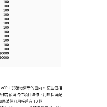
 100

 100

 100

 100

 100

 100

 100

 100

 100

 100

 100

 100

0000

0000

CPU 配額增添新的面向。 這些值描
中作為預留占位項目運作，用於保留配
如果某個訂用帳戶有 10 個