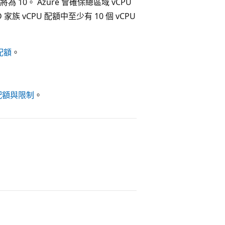
將為 10。 Azure 會確保總區域 vCPU
 家族 vCPU 配額中至少有 10 個 vCPU
配額
。
、配額與限制
。