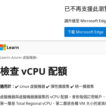
跳
已不再支援此瀏
到
主
請升級至 Microsof
要
下載 Microsoft Edge
內
容
Learn
Learn
Azure
虛擬機器
檢查 vCPU 配額
適用於：
✔️ Linux 虛擬機器 ✔️ 彈性擴展集 ✔️ 統一擴展集
虛擬機器與虛擬機器擴展集的 vCPU 配額，會依每個訂用帳
第一層是 Total Regional vCPU，第二層是各種 VM 大小的