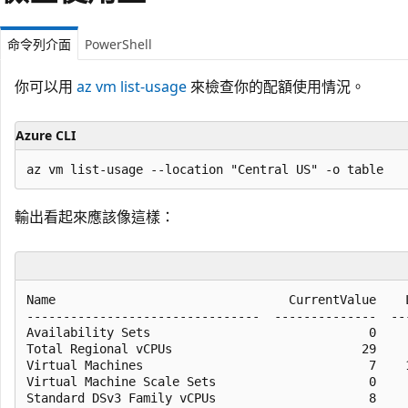
命令列介面
PowerShell
你可以用
az vm list-usage
來檢查你的配額使用情況。
Azure CLI
輸出看起來應該像這樣：
Name                                CurrentValue    L
--------------------------------  --------------  ---
Availability Sets                              0     
Total Regional vCPUs                          29     
Virtual Machines                               7    1
Virtual Machine Scale Sets                     0     
Standard DSv3 Family vCPUs                     8     