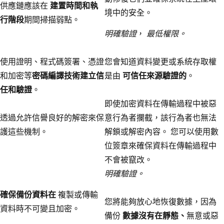
供應鏈應該在
建置時間和執
境中的安全。
行階段
期間掃描弱點。
明確驗證
，
最低權限。
使用證明、程式碼簽署、憑證
您會知道資料變更或系統存取權
和加密等
密碼編譯技術建立信
是由
可信任來源驗證的
。
任和驗證
。
即使加密資料在傳輸過程中被惡
透過允許信譽良好的解密來保
意行為者攔截，該行為者也無法
護這些機制。
解鎖或解密內容。 您可以使用數
位簽章來確保資料在傳輸過程中
不會被竄改。
明確驗證。
確保備份資料在
複製或傳輸
您將能夠放心地恢復數據，因為
資料時不可變且加密。
備份
數據沒有在靜態、
無意或惡