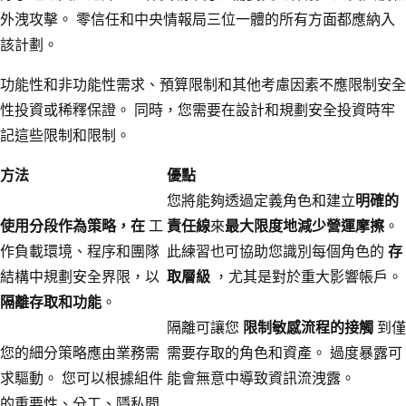
外洩攻擊。 零信任和中央情報局三位一體的所有方面都應納入
該計劃。
功能性和非功能性需求、預算限制和其他考慮因素不應限制安全
性投資或稀釋保證。 同時，您需要在設計和規劃安全投資時牢
記這些限制和限制。
方法
優點
您將能夠透過定義角色和建立
明確的
使用分段作為策略，在
工
責任線
來
最大限度地減少營運摩擦
。
作負載環境、程序和團隊
此練習也可協助您識別每個角色的
存
結構中規劃安全界限，以
取層級
，尤其是對於重大影響帳戶。
隔離存取和功能
。
隔離可讓您
限制敏感流程的接觸
到僅
您的細分策略應由業務需
需要存取的角色和資產。 過度暴露可
求驅動。 您可以根據組件
能會無意中導致資訊流洩露。
的重要性、分工、隱私問