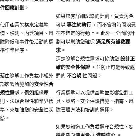
件回應計劃
。
如果您有詳細記錄的計劃，負責角色
使用產業架構來定義準
可以
專注於執行
，而不會將時間浪費
備、偵測、內含項目、風
在不確定的行動上。 此外，全面的計
險降低和事件後活動的標
劃可以幫助您確保
滿足所有補救要
準作業程序。
求
。
清楚瞭解合規性需求可協助您
設計正
確的安全性保證
，並防止可能導致處
藉由瞭解工作負載小組外
罰的
不合規
性問題。
部影響所施加的
安全性合
規性需求，例如
組織原
行業標準可以提供基準並影響您對工
則、法規合規性和業界標
具、策略、安全保護措施、指南、風
準，來加強您的安全性狀
險管理方法和培訓的選擇。
態。
如果您知道工作負載遵守合規性，您
將能夠向使用者群
灌輸信心
。