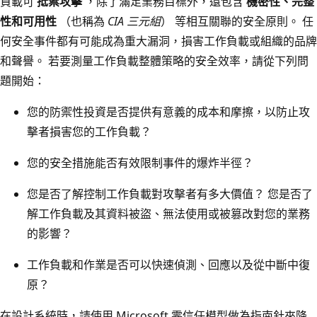
負載可
抵禦攻擊
，除了滿足業務目標外，還包含
機密性、完整
性和可用性
（也稱為
CIA 三元組
） 等相互關聯的安全原則。 任
何安全事件都有可能成為重大漏洞，損害工作負載或組織的品牌
和聲譽。 若要測量工作負載整體策略的安全效率，請從下列問
題開始：
您的防禦性投資是否提供有意義的成本和摩擦，以防止攻
擊者損害您的工作負載？
您的安全措施能否有效限制事件的爆炸半徑？
您是否了解控制工作負載對攻擊者有多大價值？ 您是否了
解工作負載及其資料被盜、無法使用或被篡改對您的業務
的影響？
工作負載和作業是否可以快速偵測、回應以及從中斷中復
原？
在設計系統時，請使用 Microsoft 零信任模型做為指南針來降