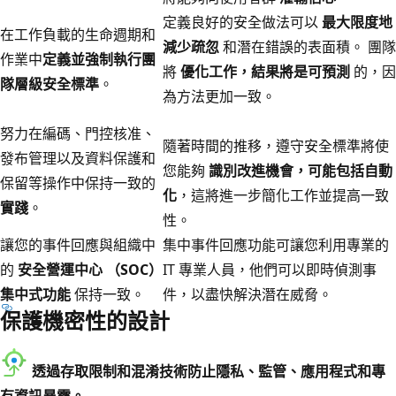
定義良好的安全做法可以
最大限度地
在工作負載的生命週期和
減少疏忽
和潛在錯誤的表面積。 團隊
作業中
定義並強制執行團
將
優化工作，結果將是可預測
的，因
隊層級安全標準
。
為方法更加一致。
努力在編碼、門控核准、
隨著時間的推移，遵守安全標準將使
發布管理以及資料保護和
您能夠
識別改進機會，可能包括自動
保留等操作中保持一致的
化
，這將進一步簡化工作並提高一致
實踐
。
性。
讓您的事件回應與組織中
集中事件回應功能可讓您利用專業的
的
安全營運中心 （SOC）
IT 專業人員，他們可以即時偵測事
集中式功能
保持一致。
件，以盡快解決潛在威脅。
保護機密性的設計
透過存取限制和混淆技術防止隱私、監管、應用程式和專
有資訊暴露。