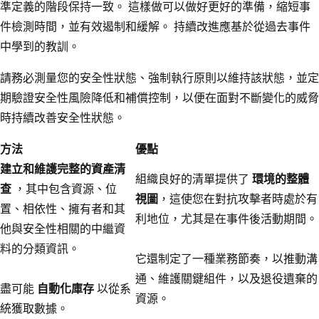
準定義的階段保持一致。 這樣做可以做好更好的準備，縮短事
件檢測時間，並有效遏制和緩解。 持續改進應基於從過去事件
中學到的教訓。
請務必測量您的安全性狀態、強制執行原則以維持該狀態，並定
期驗證安全性風險降低和補償控制，以便在面對不斷變化的威脅
時持續改善安全性狀態。
方法
優點
建立和維護完整的資產清
組織良好的清單提供了
環境的整體
查
，其中包含資源、位
視圖
，這使您在對抗攻擊者時處於有
置、相依性、擁有者和其
利地位，尤其是在事件後活動期間。
他與安全性相關的中繼資
料的分類資訊。
它還制定了一種業務節奏，以推動溝
通、維護關鍵組件，以及退役遺棄的
盡可能
自動化庫存
以從系
資源。
統獲取數據。