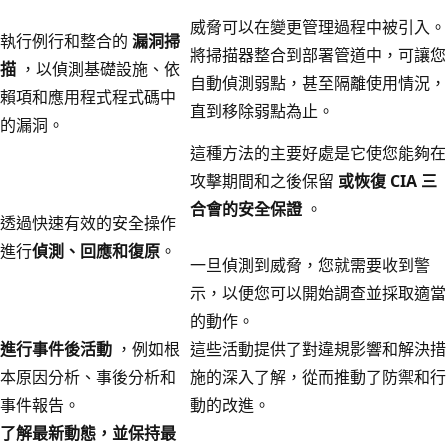
威脅可以在變更管理過程中被引入。
執行例行和整合的
漏洞掃
將掃描器整合到部署管道中，可讓您
描
，以偵測基礎設施、依
自動偵測弱點，甚至隔離使用情況，
賴項和應用程式程式碼中
直到移除弱點為止。
的漏洞。
這種方法的主要好處是它使您能夠在
攻擊期間和之後保留
或恢復 CIA 三
合會的安全保證
。
透過快速有效的安全操作
進行
偵測、回應和復原
。
一旦偵測到威脅，您就需要收到警
示，以便您可以開始調查並採取適當
的動作。
進行事件後活動
，例如根
這些活動提供了對違規影響和解決措
本原因分析、事後分析和
施的深入了解，從而推動了防禦和行
事件報告。
動的改進。
了解最新動態，並保持最