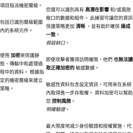
項目指派機密層級。
您還可以識別具有
高潛在影響
和/或風險
敞口的數據和組件。 此練習可讓您的資訊
包括已識別層級範圍
保護策略更加
清晰
，並有助於確保
達成
內的系統元件。
一致
。
假設缺口
。
使用
加密
來保護靜
即使攻擊者獲得訪問權限，他們
也無法讀
態、傳輸中和處理過
取正確加密的
敏感數據。
程中的資料。 根據指
定的機密層級來建立
敏感性資料包含設定資訊，可用來在系統
策略。
內取得進一步存取權。 資料加密可以幫助
您
控制風險
。
明確驗證
。
最大限度地減少身份驗證和授權實施、代