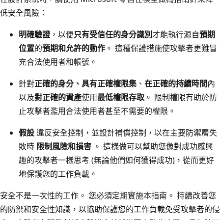
低安全風險：
明確驗證
，以便
只有受信任的身分識別
才能執行源自
預期
位置
的
預期和允許的動作
。 這種保護措施使攻擊者更難冒
充合法使用者和帳號。
針對
正確的身分、
具有正確權限集
、
在正確的持續時間
內
以及
對正確的資產
使用
最低權限存取
。 限制權限有助於防
止攻擊者濫用合法使用者甚至不需要的權限。
假設
違反安全控制，並設計補償控制，以在主要防禦層失
敗時
限制風險和損害
。 這樣做可以幫助您像對成功感興
趣的攻擊者一樣思考 (無論他們如何獲得成功)，從而更好
地保護您的工作負載。
安全不是一次性的工作。 您必須定期實施本指南。 持續改善您
的防禦和安全性知識，以協助保護您的工作負載免受攻擊者的侵