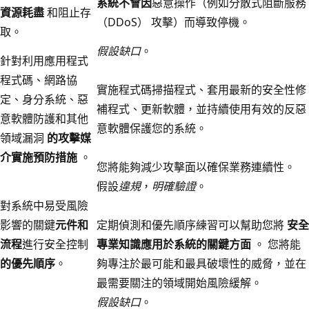
系統不會因
惡意操作（例如分散式阻斷服務
資源耗盡
和阻止存
（DDoS） 攻擊）而導致停機。
取。
假設缺口
。
針對利用應用程式
程式碼、網路協
實施程式碼掃描程式、套用最新的安全性修
定、身分系統、惡
補程式、更新軟體，並持續使用有效的反惡
意軟體防護和其他
意軟體保護您的系統。
領域漏洞
的攻擊媒
介實施預防措施
。
您將能夠減少攻擊面以確保業務連續性。
假設
違規
，
明確驗證
。
對系統中易受風險
影響的關鍵
元件和
定期偵測和優先順序練習可以幫助您將
安全
流程
進行安全控制
專業知識應用於系統的關鍵方面
。 您將能
的優先順序
。
夠專注於最可能和最具破壞性的威脅，並在
最需要關注的領域開始風險緩解。
假設缺口
。