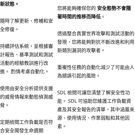
新狀態。
您將能夠確保您的
安全態勢不會隨
著時間的推移而降低
。
隨時了解更新、修補和安
全修復。
透過整合真實世界攻擊和測試活動的
發現，您將能夠對抗不斷改進和利用
持續評估系統，並根據審
新類別漏洞的攻擊者。
計報告、基準測試和測試
活動的經驗教訓進行改
重複性任務的自動化減少了可能由人
進。 酌情考慮自動化。
為錯誤引起的風險。
使用由安全分析提供支援
SDL 檢閱可讓您清楚了解安全性功
的威脅情報來動態偵測威
能。 SDL 可協助您維護工作負載資
脅。
產及其安全報告的清單，其中涵蓋來
源、使用情況、作業弱點和其他因
定期檢閱工作負載是否符
素。
合安全開發生命週期