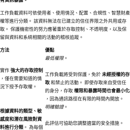
工作負載資料可依使用者、使用情況、配置、合規性、智慧財產
權等進行分類。 該資料無法在已建立的信任界限之外共用或存
取。 保護機密性的努力應著重於存取控制、不透明度，以及保
留與資料和系統相關的活動的稽核追蹤。
方法
優點
最低權限
。
實作
強大的存取控制
工作負載將受到保護，免於
未經授權的存
，僅在需要知道的情
取
和禁止的活動。 即使存取來自受信任
況下授予存取權。
的身分，存取
權限和暴露時間也會最小化
，因為通訊路徑在有限的時間內開放。
明確驗證
。
根據資料的類型、敏
感度和潛在風險對資
此評估可協助您調整適當的安全措施。
料進行分類
。 為每個