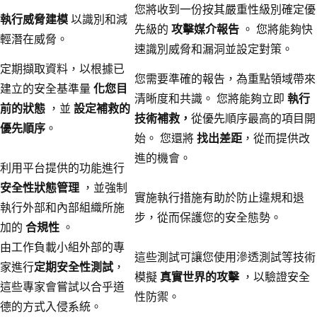
您將收到一份按其嚴重性級別確定優
執行威脅建模
以識別和減
先級的
攻擊媒介報告
。 您將能夠快
輕潛在威脅。
速識別威脅和漏洞並設定對策。
定期擷取資料，以根據已
您需要準確的報告，為重點領域帶來
建立的安全基準量
化您目
清晰度和共識。 您將能夠立即
執行
前的狀態
，並
設定補救的
技術補救，
從優先順序最高的項目開
優先順序
。
始。 您還將
找出差距
，從而提供改
進的機會。
利用平台提供的功能進行
安全性狀態管理
，並強制
實施執行措施有助於防止違規和退
執行外部和內部組織所施
步，從而保護您的安全態勢。
加的
合規性
。
由工作負載小組外部的專
這些測試可讓您使用滲透測試等技術
家進行
定期安全性測試
，
模擬
真實世界的攻擊
，以驗證安全
這些專家會嘗試以合乎道
性防禦。
德的方式入侵系統。