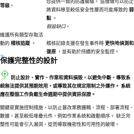
您提供一致的防護層級。 這樣做可以防止
等級
。
將資料移至較低安全性層而可能導致的
弱
點
。
假設缺口
。
維護所有類型存取活
動的
稽核追蹤
。
稽核記錄支援在發生事件時
更快地偵測和
復原
，並有助於持續的安全監控。
保護完整性的設計
防止設計、實作、作業和資料損毀，以避免中斷，導致系
統無法提供其預期效用，或導致其在規定限制之外運作。 系統
應在整個工作負載生命週期中提供資訊保證。
關鍵是實施控制措施，以防止篡改業務邏輯、流程、部署流程、
數據，甚至較低堆疊元件，例如作業系統和啟動順序。 缺乏完
整性可能會引入漏洞，從而導致機密性和可用性的破壞。