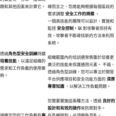
題和其他因素來計算它。
總而言之，您將能夠根據每個區段的
需求調整
安全工作的規模
。
一個高技能的團隊可以設計、實施和
監控
安全控制，以
對攻擊者保持有
效，攻擊者不斷尋找新的方法來利用
系統。
透過
角色型安全訓練
持續
組織範圍內的培訓通常側重於培養更
培養技能
，以滿足組織的
廣泛的技能來保護通用元素。 不過，
需求和工作負載的使用案
透過角色型訓練，您可以專注於開發
例。
平台供應項目和安全功能方面的
深厚
專業知識
，以解決工作負載問題。
您需要實施這兩種方法，透過
良好的
設計和有效的操作
來防禦對手。
請確定您的工作負載有
事
在危機時刻，必須避免混亂。