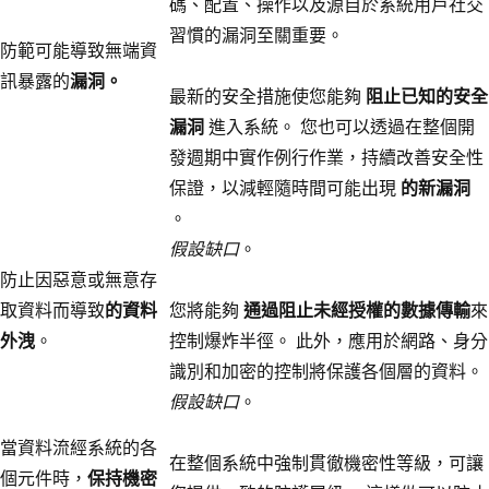
碼、配置、操作以及源自於系統用戶社交
習慣的漏洞至關重要。
防範可能導致無端資
訊暴露的
漏洞。
最新的安全措施使您能夠
阻止已知的安全
漏洞
進入系統。 您也可以透過在整個開
發週期中實作例行作業，持續改善安全性
保證，以減輕隨時間可能出現
的新漏洞
。
假設缺口
。
防止因惡意或無意存
取資料而導致
的資料
您將能夠
通過阻止未經授權的數據傳輸
來
外洩
。
控制爆炸半徑。 此外，應用於網路、身分
識別和加密的控制將保護各個層的資料。
假設缺口
。
當資料流經系統的各
在整個系統中強制貫徹機密性等級，可讓
個元件時，
保持機密