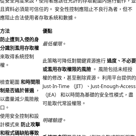
從安全角度來說，使用者應該在允許的存取範圍內進行動作，並
且資料必須是可信任的。 安全性控制應阻止不良行為者，但不
應阻止合法使用者存取系統和數據。
方法
優點
防止遭到入侵的身
最低權限
。
分識別濫用存取權
來取得系統控制
此策略可降低對關鍵資源進行
過度、不必要
權。
或濫用存取權限的風險
。 風險包括未經授
權的修改，甚至刪除資源。 利用平台提供的
檢查範圍
和時間限
Just-In-Time （JIT）、Just-Enough-Access
制是否過於普遍
，
（JEA） 和以時間為基礎的安全性模式，盡
以盡量減少風險敞
可能取代常設權限。
口。
使用安全控制和設
明確驗證
。
計模式來
防止攻擊
和程式碼缺陷導致