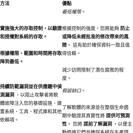
方法
優點
最低權限
。
實施強大的存取控制，以驗證
根據控制的強度，您將能夠
防止
和授權對系統的存取。
或降低未經批准的修改帶來的風
險
。 這有助於確保資料一致且值
根據權限、範圍和時間將存取
得信賴。
降到最低。
減少訪問限制了潛在腐敗的程
度。
持續防範漏洞並在供應鏈中偵
假設缺口
。
測漏洞
，以阻止攻擊者將軟
體故障注入您的基礎設施、建
了解軟體的來源並在整個生命週
置系統、工具、程式庫和其他
期中驗證其真實性將
提供可預測
依賴項。
性
。 您將
提前了解漏洞
，以便主
動修復它們並確保系統在生產環