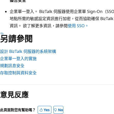
整合安全
企業單一登入。 BizTalk 伺服器使用企業單 Sign-O
地點所需的敏感設定資訊進行加密，從而協助確保 BizTalk 
資訊。 欲了解更多資訊，請參閱
使用 SSO。
另請參閱
設計 BizTalk 伺服器的系統架構
企業單一登入的實施
規劃訊息安全
存取控制與資料安全
閱
讀
意見反應
模
式
已
此頁面對您有幫助嗎？
Yes
No