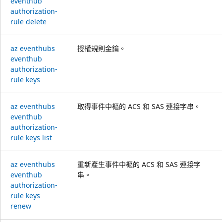
eventhub
authorization-
rule delete
az eventhubs
授權規則金鑰。
eventhub
authorization-
rule keys
az eventhubs
取得事件中樞的 ACS 和 SAS 連接字串。
eventhub
authorization-
rule keys list
az eventhubs
重新產生事件中樞的 ACS 和 SAS 連接字
eventhub
串。
authorization-
rule keys
renew