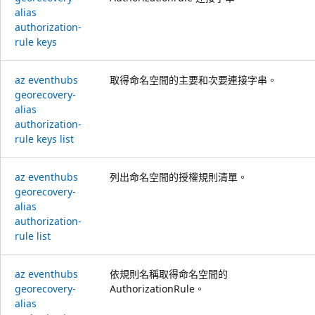
alias
authorization-
rule keys
az eventhubs
取得命名空間的主要和次要連接字串。
georecovery-
alias
authorization-
rule keys list
az eventhubs
列出命名空間的授權規則清單。
georecovery-
alias
authorization-
rule list
az eventhubs
依規則名稱取得命名空間的
georecovery-
AuthorizationRule。
alias