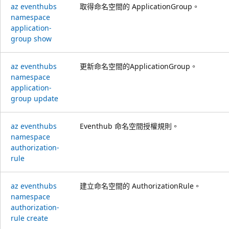
az eventhubs
取得命名空間的 ApplicationGroup。
namespace
application-
group show
az eventhubs
更新命名空間的ApplicationGroup。
namespace
application-
group update
az eventhubs
Eventhub 命名空間授權規則。
namespace
authorization-
rule
az eventhubs
建立命名空間的 AuthorizationRule。
namespace
authorization-
rule create