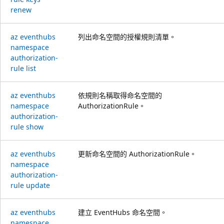
renew
az eventhubs
列出命名空間的授權規則清單。
namespace
authorization-
rule list
az eventhubs
依規則名稱取得命名空間的
namespace
AuthorizationRule。
authorization-
rule show
az eventhubs
更新命名空間的 AuthorizationRule。
namespace
authorization-
rule update
az eventhubs
建立 EventHubs 命名空間。
namespace