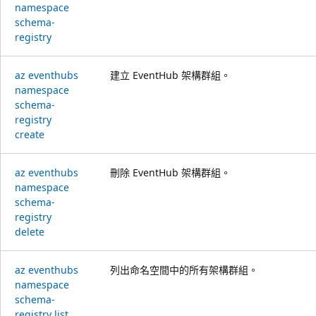
namespace
schema-
registry
az eventhubs
建立 EventHub 架構群組。
namespace
schema-
registry
create
az eventhubs
刪除 EventHub 架構群組。
namespace
schema-
registry
delete
az eventhubs
列出命名空間中的所有架構群組。
namespace
schema-
registry list