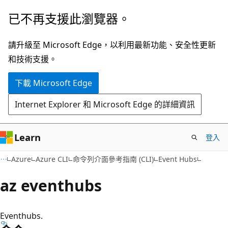
跳
跳
已不再支援此瀏覽器。
到
至
主
頁
請升級至 Microsoft Edge，以利用最新功能、安全性更新
要
面
和技術支援。
內
內
下載 Microsoft Edge
容
導
覽
Internet Explorer 和 Microsoft Edge 的詳細資訊
Learn
登入
Azure
Azure CLI
命令列介面參考指南 (CLI)
Event Hubs
az eventhubs
Eventhubs.