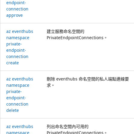
endpoint-
connection
approve
az eventhubs
建立服務命名空間的
namespace
PrivateEndpointConnections。
private-
endpoint-
connection
create
az eventhubs
刪除 eventhubs 命名空間的私人端點連線要
namespace
求。
private-
endpoint-
connection
delete
az eventhubs
列出命名空間內可用的
namespace
PrivateEndpointConnections。