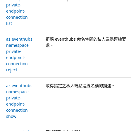
private-
endpoint-
connection
list
az eventhubs
拒絕 eventhubs 命名空間的私人端點連線要
namespace
求。
private-
endpoint-
connection
reject
az eventhubs
取得指定之私人端點連線名稱的描述。
namespace
private-
endpoint-
connection
show