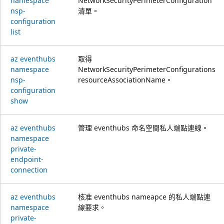
namespace
NetworkSecurityPerimeterConfiguration
nsp-
清單。
configuration
list
az eventhubs
取得
namespace
NetworkSecurityPerimeterConfigurations
nsp-
resourceAssociationName。
configuration
show
az eventhubs
管理 eventhubs 命名空間私人端點連線。
namespace
private-
endpoint-
connection
az eventhubs
核准 eventhubs nameapce 的私人端點連
namespace
線要求。
private-