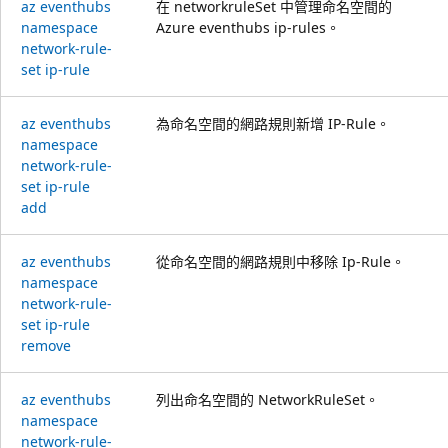
az eventhubs
在 networkruleSet 中管理命名空間的
namespace
Azure eventhubs ip-rules。
network-rule-
set ip-rule
az eventhubs
為命名空間的網路規則新增 IP-Rule。
namespace
network-rule-
set ip-rule
add
az eventhubs
從命名空間的網路規則中移除 Ip-Rule。
namespace
network-rule-
set ip-rule
remove
az eventhubs
列出命名空間的 NetworkRuleSet。
namespace
network-rule-