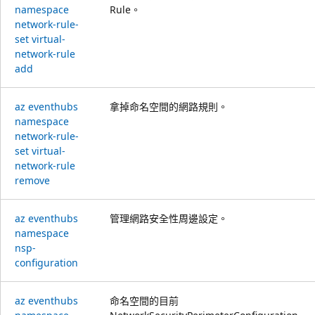
namespace
Rule。
network-rule-
set virtual-
network-rule
add
az eventhubs
拿掉命名空間的網路規則。
namespace
network-rule-
set virtual-
network-rule
remove
az eventhubs
管理網路安全性周邊設定。
namespace
nsp-
configuration
az eventhubs
命名空間的目前