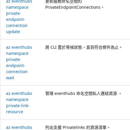
az eventhubs
更新服務命名空間的
namespace
PrivateEndpointConnections。
private-
endpoint-
connection
update
az eventhubs
將 CLI 置於等候狀態，直到符合條件為止。
namespace
private-
endpoint-
connection
wait
az eventhubs
管理 eventhubs 命名空間私人連結資源 。
namespace
private-link-
resource
az eventhubs
列出支援 Privatelinks 的資源清單。