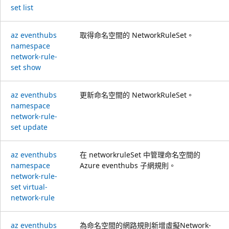
set list
az eventhubs
取得命名空間的 NetworkRuleSet。
namespace
network-rule-
set show
az eventhubs
更新命名空間的 NetworkRuleSet。
namespace
network-rule-
set update
az eventhubs
在 networkruleSet 中管理命名空間的
namespace
Azure eventhubs 子網規則。
network-rule-
set virtual-
network-rule
az eventhubs
為命名空間的網路規則新增虛擬Network-