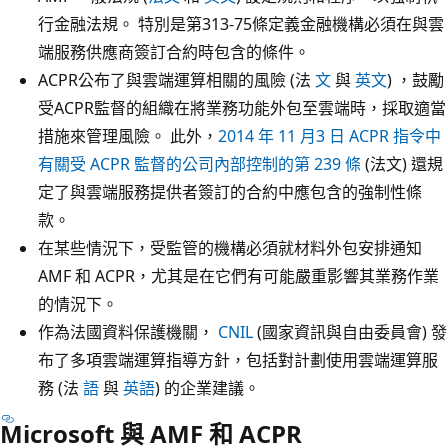
行金融法規。 特別是第313-75條定義金融機構必須在與雲
端服務供應商簽訂合約時包含的條件。
ACPR公布了與雲端運算相關的風險 (法
文
與
英文
) ，鼓勵
受ACPR監督的組織在將業務功能外包至雲端時，採取適當
措施來管理風險。 此外，
2014 年 11 月3 日 ACPR 指令中
有關受 ACPR 監督的公司內部控制的第 239 條
(法文) 還規
定了與雲端服務提供者簽訂的合約中應包含的強制性條
款。
在某些情況下，受監管的機構必須就材料外包安排通知
AMF 和 ACPR，尤其是在它們有可能嚴重影響其業務作業
的情況下。
作為法國資料保護機關，
CNIL
(國家資訊與自由委員會) 發
布了多項雲端運算指導方針，包括對計劃使用雲端運算服
務 (法
語
與
英語
) 的企業建議。
Microsoft 與 AMF 和 ACPR