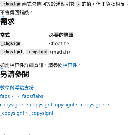
函式會傳回等於浮點引數
的值，但正負號相反。
_chgsign
x
不會傳回錯誤。
需求
常式
必要的標頭
<float.h>
_chgsign
,
<math.h>
_chgsignf
_chgsignl
如需相容性詳細資訊，請參閱
相容性
。
另請參閱
數學與浮點支援
fabs
、 、
fabsf
fabsl
copysign
、、
copysignf
copysignl
、
_copysign
、、
_copysignf
、
_copysignl