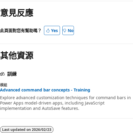
讀
意見反應
模
式
已
此頁面對您有幫助嗎？
Yes
No
停
用
其他資源
訓練
模組
Advanced command bar concepts - Training
Explore advanced customization techniques for command bars in
Power Apps model-driven apps, including JavaScript
implementation and AutoSave features.
Last updated on
2026/02/23