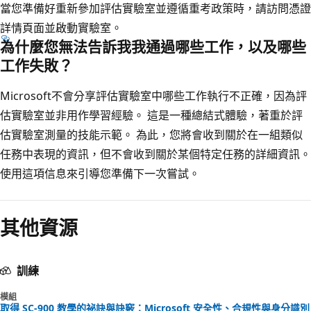
當您準備好重新參加評估實驗室並遵循重考政策時，請訪問憑證
詳情頁面並啟動實驗室。
為什麼您無法告訴我我通過哪些工作，以及哪些
工作失敗？
Microsoft不會分享評估實驗室中哪些工作執行不正確，因為評
估實驗室並非用作學習經驗。 這是一種總結式體驗，著重於評
估實驗室測量的技能示範。 為此，您將會收到關於在一組類似
任務中表現的資訊，但不會收到關於某個特定任務的詳細資訊。
使用這項信息來引導您準備下一次嘗試。
閱
讀
其他資源
模
式
已
訓練
停
模組
用
取得 SC-900 教學的祕訣與訣竅：Microsoft 安全性、合規性與身分識別