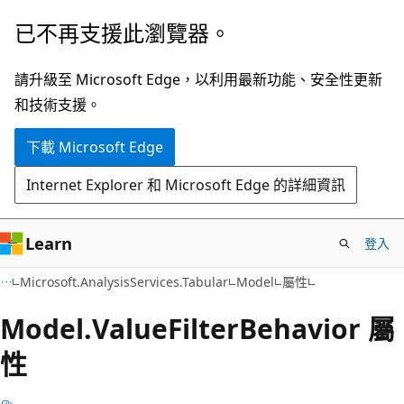
跳
跳
已不再支援此瀏覽器。
到
至
主
頁
請升級至 Microsoft Edge，以利用最新功能、安全性更新
要
面
和技術支援。
內
內
下載 Microsoft Edge
容
導
覽
Internet Explorer 和 Microsoft Edge 的詳細資訊
Learn
登入
C#
Microsoft.AnalysisServices.Tabular
Model
屬性
Model.
Value
Filter
Behavior 屬
性