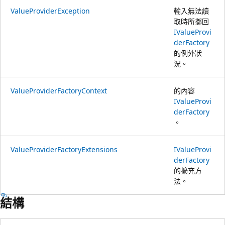
ValueProviderException
輸入無法讀
取時所擲回
IValueProvi
derFactory
的例外狀
況。
ValueProviderFactoryContext
的內容
IValueProvi
derFactory
。
ValueProviderFactoryExtensions
IValueProvi
derFactory
的擴充方
法。
結構