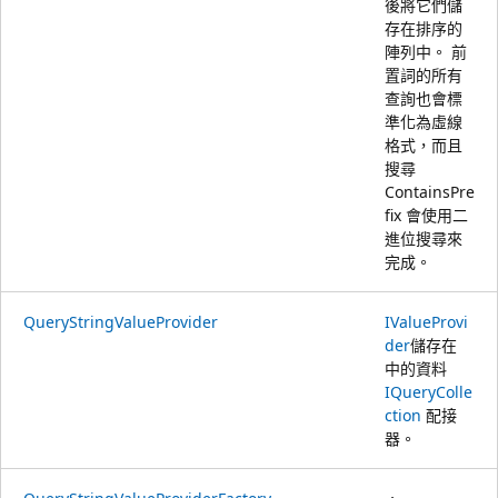
後將它們儲
存在排序的
陣列中。 前
置詞的所有
查詢也會標
準化為虛線
格式，而且
搜尋
ContainsPre
fix 會使用二
進位搜尋來
完成。
QueryStringValueProvider
IValueProvi
der
儲存在
中的資料
IQueryColle
ction
配接
器。