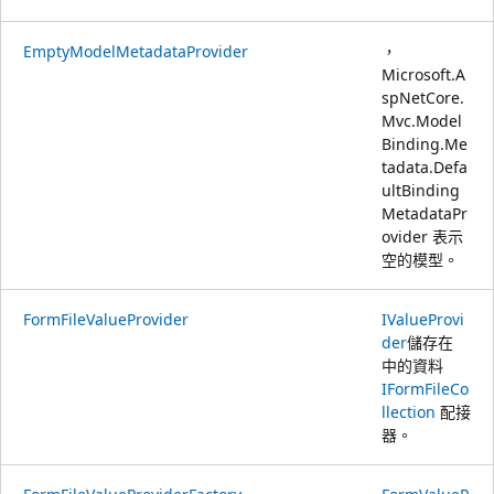
EmptyModelMetadataProvider
，
Microsoft.A
spNetCore.
Mvc.Model
Binding.Me
tadata.Defa
ultBinding
MetadataPr
ovider
表示
空的模型。
FormFileValueProvider
IValueProvi
der
儲存在
中的資料
IFormFileCo
llection
配接
器。