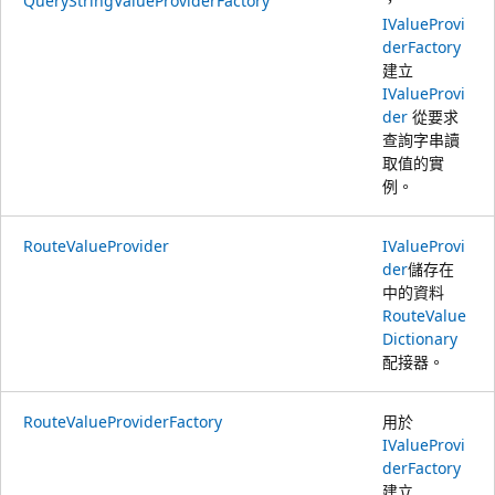
QueryStringValueProviderFactory
，
IValueProvi
derFactory
建立
IValueProvi
der
從要求
查詢字串讀
取值的實
例。
RouteValueProvider
IValueProvi
der
儲存在
中的資料
RouteValue
Dictionary
配接器。
RouteValueProviderFactory
用於
IValueProvi
derFactory
建立