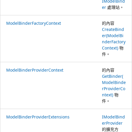
IModelBind
er
處理站。
ModelBinderFactoryContext
的內容
CreateBind
er(ModelBi
nderFactory
Context)
物
件。
ModelBinderProviderContext
的內容
GetBinder(
ModelBinde
rProviderCo
ntext)
物
件。
ModelBinderProviderExtensions
IModelBind
erProvider
的擴充方