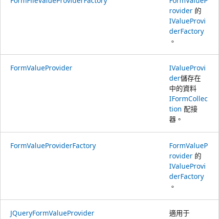
FormFileValueProviderFactory
FormValueP
rovider
的
IValueProvi
derFactory
。
FormValueProvider
IValueProvi
der
儲存在
中的資料
IFormCollec
tion
配接
器。
FormValueProviderFactory
FormValueP
rovider
的
IValueProvi
derFactory
。
JQueryFormValueProvider
適用于