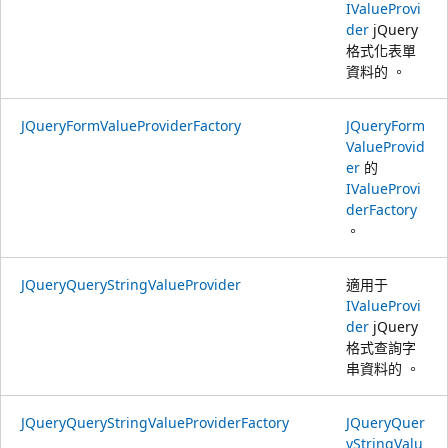
IValueProvi
der
jQuery
格式化表單
資料的 。
JQueryFormValueProviderFactory
JQueryForm
ValueProvid
er
的
IValueProvi
derFactory
。
JQueryQueryStringValueProvider
適用于
IValueProvi
der
jQuery
格式查詢字
串資料的 。
JQueryQueryStringValueProviderFactory
JQueryQuer
yStringValu