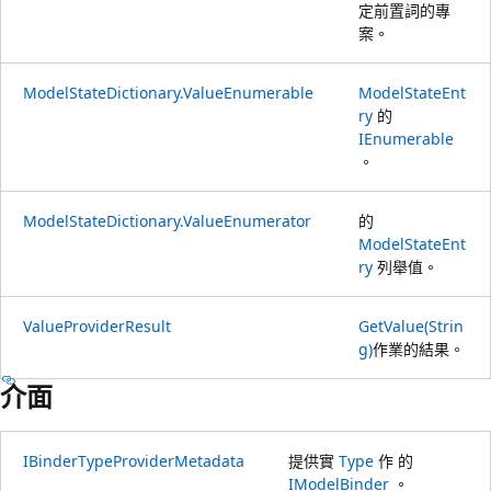
定前置詞的專
案。
ModelStateDictionary.ValueEnumerable
ModelStateEnt
ry
的
IEnumerable
。
ModelStateDictionary.ValueEnumerator
的
ModelStateEnt
ry
列舉值。
ValueProviderResult
GetValue(Strin
g)
作業的結果。
介面
IBinderTypeProviderMetadata
提供實
Type
作 的
IModelBinder
。