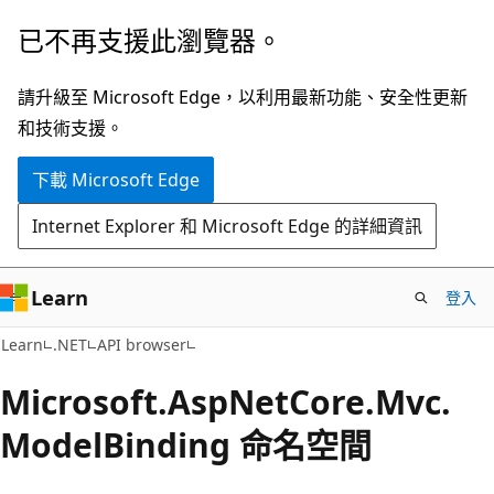
跳
跳
已不再支援此瀏覽器。
到
至
主
頁
請升級至 Microsoft Edge，以利用最新功能、安全性更新
要
面
和技術支援。
內
內
下載 Microsoft Edge
容
導
覽
Internet Explorer 和 Microsoft Edge 的詳細資訊
Learn
登入
Learn
.NET
API browser
Microsoft.
Asp
Net
Core.
Mvc.
Model
Binding 命名空間