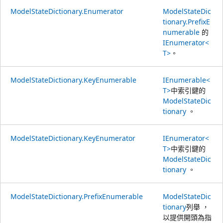
ModelStateDictionary.Enumerator
ModelStateDic
tionary.PrefixE
numerable
的
IEnumerator<
T>
。
ModelStateDictionary.KeyEnumerable
IEnumerable<
T>
中索引鍵的
ModelStateDic
tionary
。
ModelStateDictionary.KeyEnumerator
IEnumerator<
T>
中索引鍵的
ModelStateDic
tionary
。
ModelStateDictionary.PrefixEnumerable
ModelStateDic
tionary
列舉 ，
以提供開頭為指