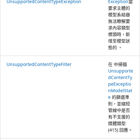
UnsupportedContentTypeException
Exception
當
要求主體的
模型系結器
無法瞭解要
求內容類型
標頭時，新
增至模型狀
態的 。
UnsupportedContentTypeFilter
在 中掃描
Unsupporte
dContentTy
peExceptio
n
ModelStat
e
的篩選準
則，並縮短
管線中是否
有不支援的
媒體類型
(415) 回應。