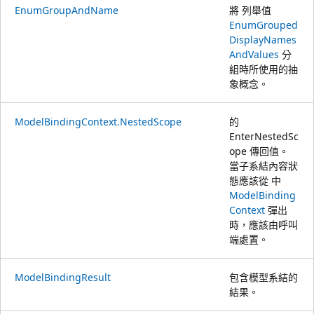
EnumGroupAndName
將 列舉值
EnumGrouped
DisplayNames
AndValues
分
組時所使用的抽
象概念。
ModelBindingContext.NestedScope
的
EnterNestedSc
ope
傳回值。
當子系結內容狀
態應該從 中
ModelBinding
Context
彈出
時，應該由呼叫
端處置。
ModelBindingResult
包含模型系結的
結果。