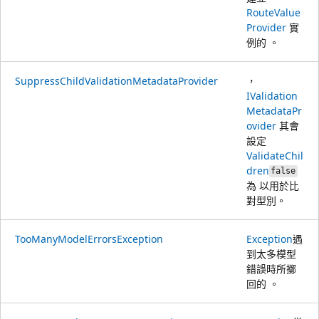
RouteValue
Provider
實
例的 。
SuppressChildValidationMetadataProvider
，
IValidation
MetadataPr
ovider
其會
設定
ValidateChil
dren
false
為 以用於比
對型別。
TooManyModelErrorsException
Exception
遇
到太多模型
錯誤時所擲
回的 。