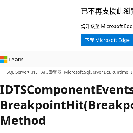
跳
跳
已不再支援此瀏
到
至
主
頁
請升級至 Microsof
要
面
下載 Microsoft Edge
內
內
容
導
覽
Learn
SQL Server
.NET API 瀏覽器
Microsoft.SqlServer.Dts.Runtime
IDTSComponent
Events
Breakpoint
Hit(Breakp
Method