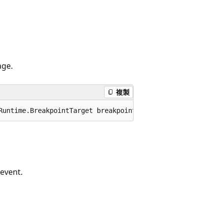
age.
複製
Runtime.BreakpointTarget breakpointTarget);
 event.