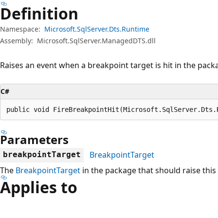
Definition
Namespace:
Microsoft.SqlServer.Dts.Runtime
Assembly:
Microsoft.SqlServer.ManagedDTS.dll
Raises an event when a breakpoint target is hit in the pack
C#
public void FireBreakpointHit(Microsoft.SqlServer.Dts.
Parameters
BreakpointTarget
breakpointTarget
The
BreakpointTarget
in the package that should raise this
Applies to