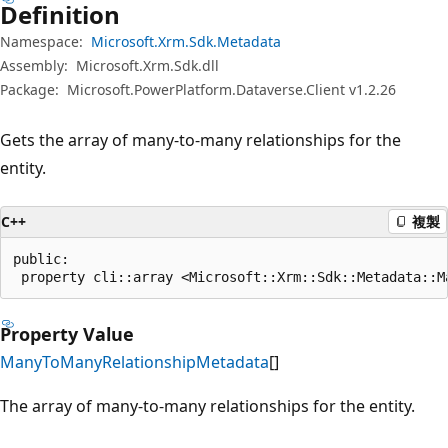
Definition
Namespace:
Microsoft.Xrm.Sdk.Metadata
Assembly:
Microsoft.Xrm.Sdk.dll
Package:
Microsoft.PowerPlatform.Dataverse.Client v1.2.26
Gets the array of many-to-many relationships for the
entity.
C++
複製
public:

 property cli::array <Microsoft::Xrm::Sdk::Metadata::M
Property Value
ManyToManyRelationshipMetadata
[]
The array of many-to-many relationships for the entity.