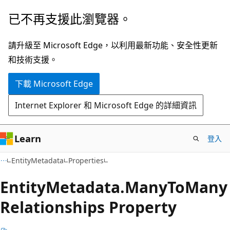
跳
跳
已不再支援此瀏覽器。
到
至
主
頁
請升級至 Microsoft Edge，以利用最新功能、安全性更新
要
面
和技術支援。
內
內
下載 Microsoft Edge
容
導
覽
Internet Explorer 和 Microsoft Edge 的詳細資訊
Learn
登入
C++
EntityMetadata
Properties
Entity
Metadata.
Many
ToMany
Relationships Property