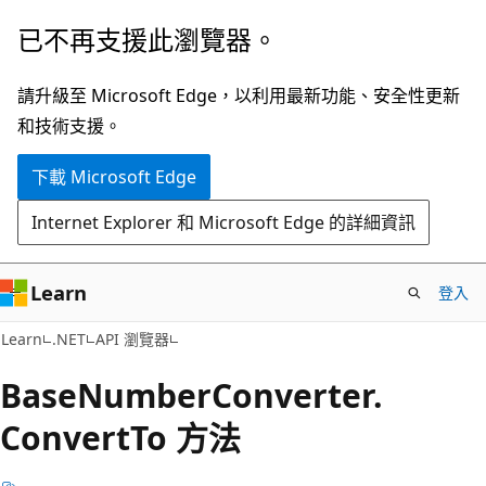
跳
跳
已不再支援此瀏覽器。
到
至
主
頁
請升級至 Microsoft Edge，以利用最新功能、安全性更新
要
面
和技術支援。
內
內
下載 Microsoft Edge
容
導
覽
Internet Explorer 和 Microsoft Edge 的詳細資訊
Learn
登入
C#
Learn
.NET
API 瀏覽器
Base
Number
Converter.
Convert
To 方法