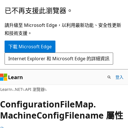
跳
跳
已不再支援此瀏覽器。
到
至
主
頁
請升級至 Microsoft Edge，以利用最新功能、安全性更新
要
面
和技術支援。
內
內
下載 Microsoft Edge
容
導
覽
Internet Explorer 和 Microsoft Edge 的詳細資訊
Learn
登入
C#
Learn
.NET
API 瀏覽器
Configuration
File
Map.
Machine
Config
Filename 屬性