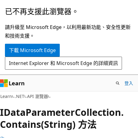
跳
跳
已不再支援此瀏覽器。
到
至
主
頁
請升級至 Microsoft Edge，以利用最新功能、安全性更新
要
面
和技術支援。
內
內
下載 Microsoft Edge
容
導
覽
Internet Explorer 和 Microsoft Edge 的詳細資訊
Learn
登入
C#
Learn
.NET
API 瀏覽器
IData
Parameter
Collection.
Contains(String) 方法