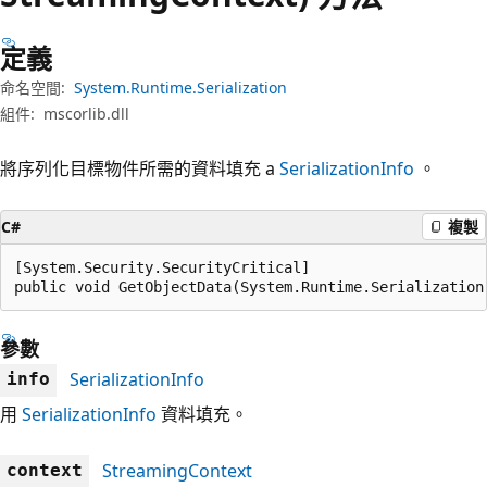
定義
命名空間:
System.Runtime.Serialization
組件:
mscorlib.dll
將序列化目標物件所需的資料填充 a
SerializationInfo
。
C#
複製
[System.Security.SecurityCritical]

public void GetObjectData(System.Runtime.Serialization
參數
SerializationInfo
info
用
SerializationInfo
資料填充。
StreamingContext
context