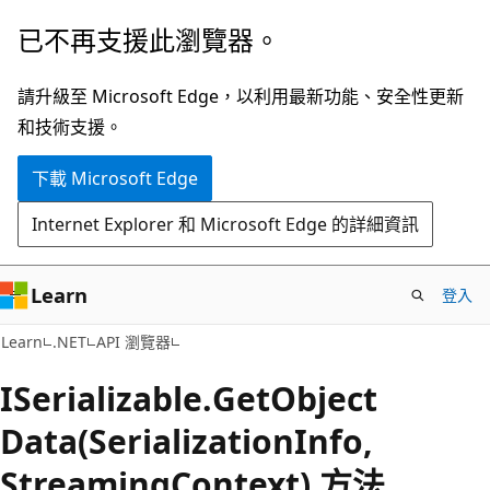
跳
跳
已不再支援此瀏覽器。
到
至
主
頁
請升級至 Microsoft Edge，以利用最新功能、安全性更新
要
面
和技術支援。
內
內
下載 Microsoft Edge
容
導
覽
Internet Explorer 和 Microsoft Edge 的詳細資訊
Learn
登入
C#
Learn
.NET
API 瀏覽器
ISerializable.
Get
Object
Data(SerializationInfo,
StreamingContext) 方法