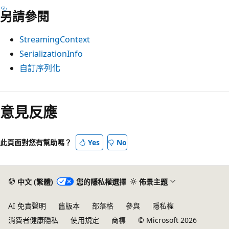
另請參閱
StreamingContext
SerializationInfo
自訂序列化
閱
讀
意見反應
模
式
此頁面對您有幫助嗎？
Yes
No
已
停
用
中文 (繁體)
您的隱私權選擇
佈景主題
AI 免責聲明
舊版本
部落格
參與
隱私權
消費者健康隱私
使用規定
商標
© Microsoft 2026